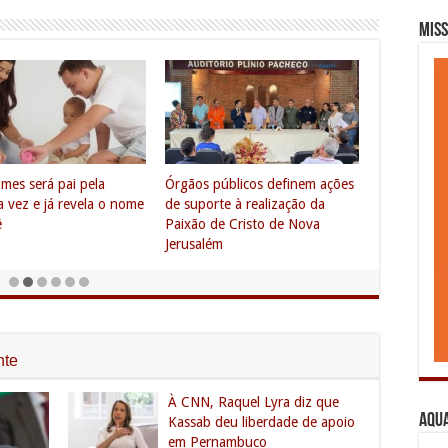
Miss
o político sociocultural
Pedro Kaio, de Cabrobó, dança
ória de personalidades e
ao lado de Anitta no ‘Ensaio de
de Petrolina
Carnaval’ em Fortaleza
nte
À CNN, Raquel Lyra diz que
Aqua
Kassab deu liberdade de apoio
em Pernambuco