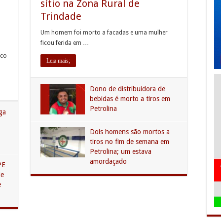
sítio na Zona Rural de
Trindade
Um homem foi morto a facadas e uma mulher
ficou ferida em …
ico
Leia mais;
Dono de distribuidora de
bebidas é morto a tiros em
Petrolina
lga
Dois homens são mortos a
tiros no fim de semana em
Petrolina; um estava
amordaçado
PE
de
e