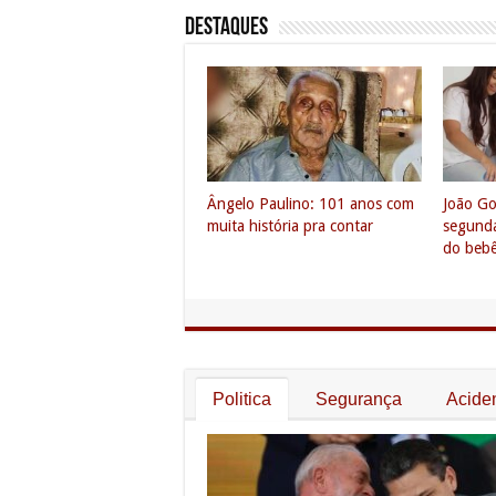
DESTAQUES
Agradecimento especial ao
Históric
leitor/repórter José Evanez,
da hist
correspondente durante a
bairros 
Festa de Janeiro em Orocó
Politica
Segurança
Acide