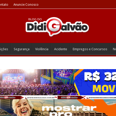
ntato
Anuncie Conosco
eições
Segurança
Violência
Acidente
Empregos e Concursos
No