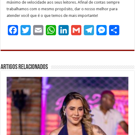
máximo de velocidade aos seus leitores. Afinal de contas sempre
trabalhamos com o mesmo propósito, dar o nosso melhor para
atender você que é o que temos de mais importante!
F
T
E
W
L
G
T
M
S
a
w
m
h
i
m
e
e
h
c
i
a
a
n
a
l
s
a
e
t
i
t
k
i
e
s
r
Artigos Relacionados
b
t
l
s
e
l
g
e
e
o
e
A
d
r
n
o
r
p
I
a
g
k
p
n
m
e
r