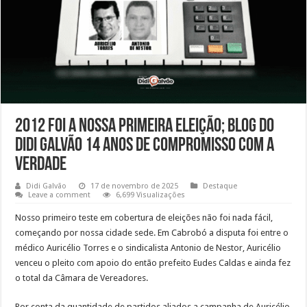
2012 foi a nossa primeira eleição; Blog do
Didi Galvão 14 anos de compromisso com a
verdade
Didi Galvão
17 de novembro de 2025
Destaque
Leave a comment
6,699 Visualizações
Nosso primeiro teste em cobertura de eleições não foi nada fácil,
começando por nossa cidade sede. Em Cabrobó a disputa foi entre o
médico Auricélio Torres e o sindicalista Antonio de Nestor, Auricélio
venceu o pleito com apoio do então prefeito Eudes Caldas e ainda fez
o total da Câmara de Vereadores.
Por conta da quantidade de partidos aliados a campanha de Auricélio