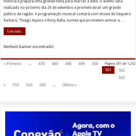
história e prepara uma grande festa para marcar a data. O evento será
realizado no próximo dia 26 de setembro e promete atrair um grande
público da região. A programação musical contará com shows de Vaqueiro
Karkará, Thiago Aquino e Rony Balla, nomes que prometem animar a …
Leia mais;
Nenhum banner encontrado!
« Primeiro
...
470
480
490
499
500
Página 501 de 1.252
501
502
503
»
510
520
530
...
Último »