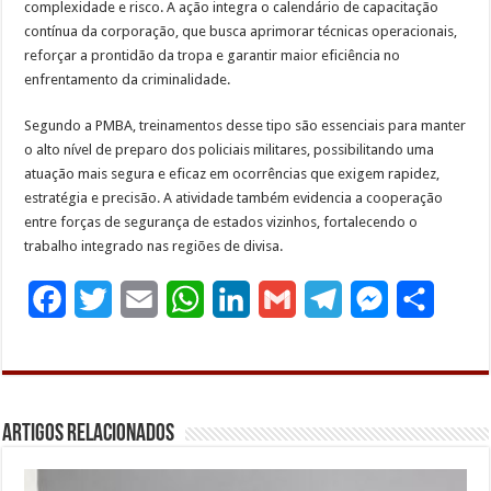
complexidade e risco. A ação integra o calendário de capacitação
contínua da corporação, que busca aprimorar técnicas operacionais,
reforçar a prontidão da tropa e garantir maior eficiência no
enfrentamento da criminalidade.
Segundo a PMBA, treinamentos desse tipo são essenciais para manter
o alto nível de preparo dos policiais militares, possibilitando uma
atuação mais segura e eficaz em ocorrências que exigem rapidez,
estratégia e precisão. A atividade também evidencia a cooperação
entre forças de segurança de estados vizinhos, fortalecendo o
trabalho integrado nas regiões de divisa.
F
T
E
W
L
G
T
M
S
a
w
m
h
i
m
e
e
h
c
i
a
a
n
a
l
s
a
e
t
i
t
k
i
e
s
r
Artigos Relacionados
b
t
l
s
e
l
g
e
e
o
e
A
d
r
n