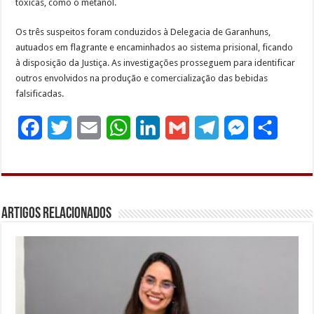
tóxicas, como o metanol.
Os três suspeitos foram conduzidos à Delegacia de Garanhuns,
autuados em flagrante e encaminhados ao sistema prisional, ficando
à disposição da Justiça. As investigações prosseguem para identificar
outros envolvidos na produção e comercialização das bebidas
falsificadas.
F
T
E
W
L
G
T
M
S
a
w
m
h
i
m
e
e
h
c
i
a
a
n
a
l
s
a
e
t
i
t
k
i
e
s
r
Artigos Relacionados
b
t
l
s
e
l
g
e
e
o
e
A
d
r
n
o
r
p
I
a
g
k
p
n
m
e