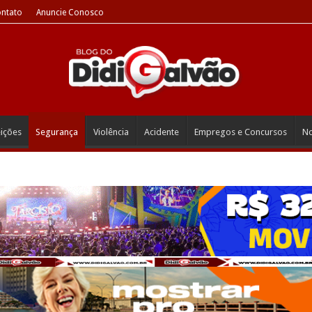
ntato
Anuncie Conosco
eições
Segurança
Violência
Acidente
Empregos e Concursos
No