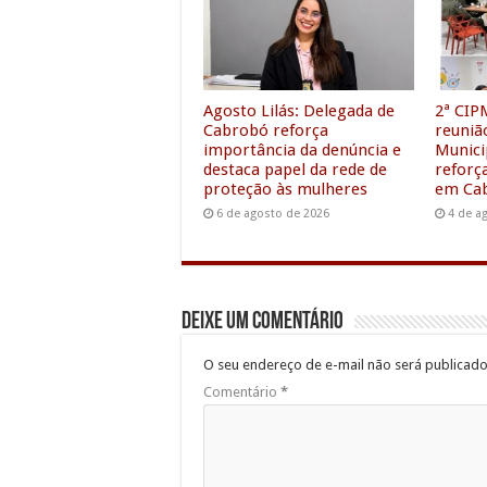
o
r
p
I
k
p
n
Agosto Lilás: Delegada de
2ª CIP
Cabrobó reforça
reuniã
importância da denúncia e
Munici
destaca papel da rede de
reforç
proteção às mulheres
em Ca
6 de agosto de 2026
4 de a
Deixe um comentário
O seu endereço de e-mail não será publicado
Comentário
*