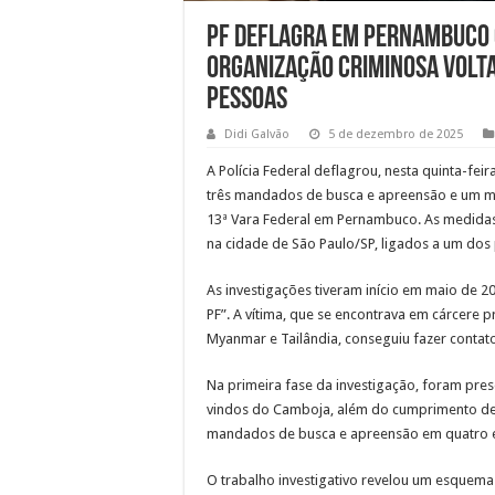
PF deflagra em Pernambuco 
organização criminosa volta
pessoas
Didi Galvão
5 de dezembro de 2025
A Polícia Federal deflagrou, nesta quinta-fei
três mandados de busca e apreensão e um m
13ª Vara Federal em Pernambuco. As medidas
na cidade de São Paulo/SP, ligados a um dos 
As investigações tiveram início em maio de 2
PF”. A vítima, que se encontrava em cárcere 
Myanmar e Tailândia, conseguiu fazer contato 
Na primeira fase da investigação, foram pres
vindos do Camboja, além do cumprimento de 
mandados de busca e apreensão em quatro 
O trabalho investigativo revelou um esquema 