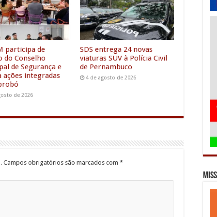
a
g
m
e
r
M participa de
SDS entrega 24 novas
o do Conselho
viaturas SUV à Polícia Civil
pal de Segurança e
de Pernambuco
a ações integradas
4 de agosto de 2026
brobó
gosto de 2026
.
Campos obrigatórios são marcados com
*
Miss