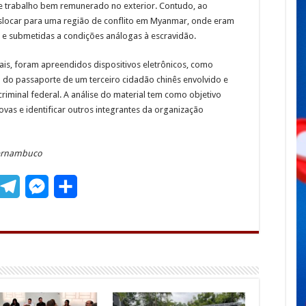
de trabalho bem remunerado no exterior. Contudo, ao
slocar para uma região de conflito em Myanmar, onde eram
, e submetidas a condições análogas à escravidão.
is, foram apreendidos dispositivos eletrônicos, como
do passaporte de um terceiro cidadão chinês envolvido e
iminal federal. A análise do material tem como objetivo
ovas e identificar outros integrantes da organização
Pernambuco
T
M
S
m
e
e
h
l
s
a
e
s
r
g
e
e
r
n