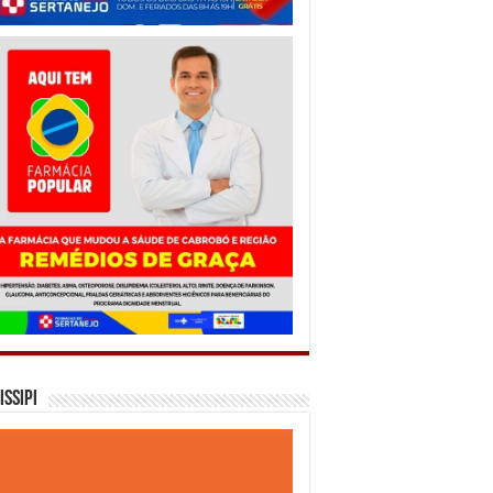
issipi