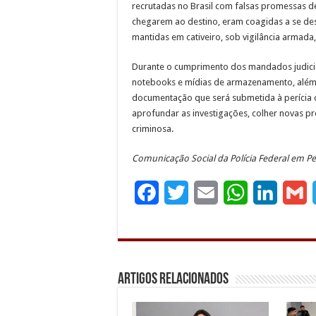
recrutadas no Brasil com falsas promessas 
chegarem ao destino, eram coagidas a se de
mantidas em cativeiro, sob vigilância armada
Durante o cumprimento dos mandados judicia
notebooks e mídias de armazenamento, além 
documentação que será submetida à perícia cr
aprofundar as investigações, colher novas pr
criminosa.
Comunicação Social da Polícia Federal em 
F
T
E
W
L
G
a
w
m
h
i
c
i
a
a
n
a
e
t
i
t
k
i
Artigos Relacionados
b
t
l
s
e
l
o
e
A
d