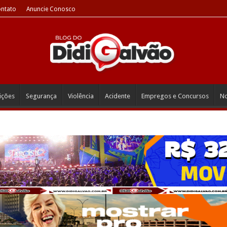
ntato
Anuncie Conosco
eições
Segurança
Violência
Acidente
Empregos e Concursos
No