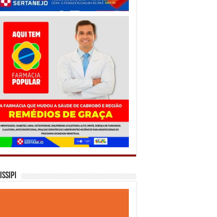
issipi