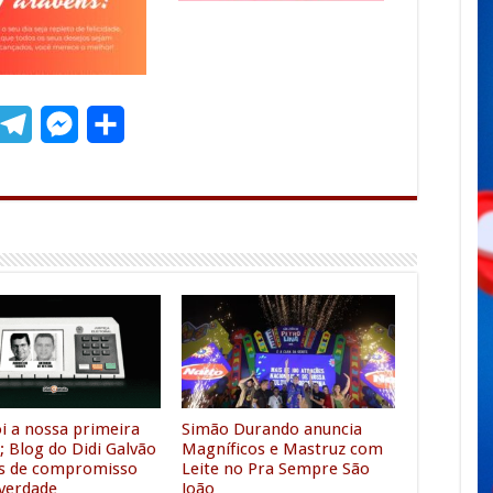
T
M
S
m
e
e
h
l
s
a
e
s
r
g
e
e
r
n
a
g
m
e
r
oi a nossa primeira
Simão Durando anuncia
; Blog do Didi Galvão
Magníficos e Mastruz com
s de compromisso
Leite no Pra Sempre São
verdade
João