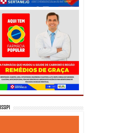
issipi