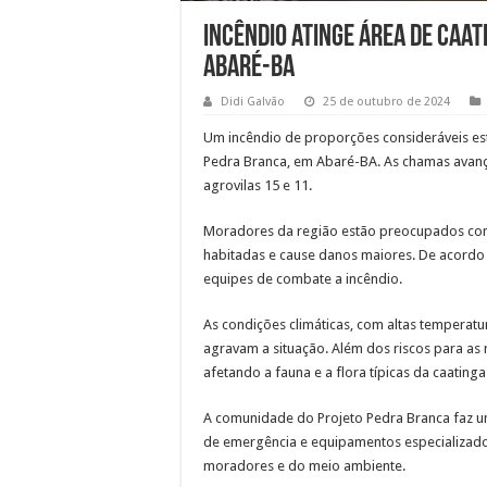
Incêndio atinge área de Caa
Abaré-BA
Didi Galvão
25 de outubro de 2024
Um incêndio de proporções consideráveis est
Pedra Branca, em Abaré-BA. As chamas avanç
agrovilas 15 e 11.
Moradores da região estão preocupados com
habitadas e cause danos maiores. De acord
equipes de combate a incêndio.
As condições climáticas, com altas temperatu
agravam a situação. Além dos riscos para as 
afetando a fauna e a flora típicas da caatinga
A comunidade do Projeto Pedra Branca faz u
de emergência e equipamentos especializados
moradores e do meio ambiente.