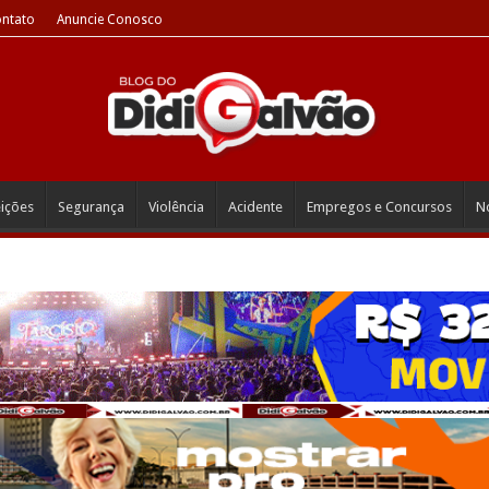
ntato
Anuncie Conosco
eições
Segurança
Violência
Acidente
Empregos e Concursos
No