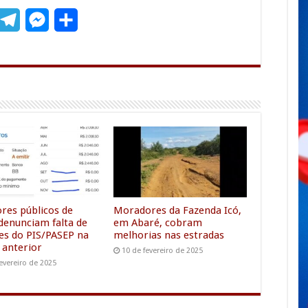
T
M
S
m
e
e
h
l
s
a
e
s
r
g
e
e
r
n
a
g
m
e
r
ores públicos de
Moradores da Fazenda Icó,
denunciam falta de
em Abaré, cobram
es do PIS/PASEP na
melhorias nas estradas
 anterior
10 de fevereiro de 2025
evereiro de 2025