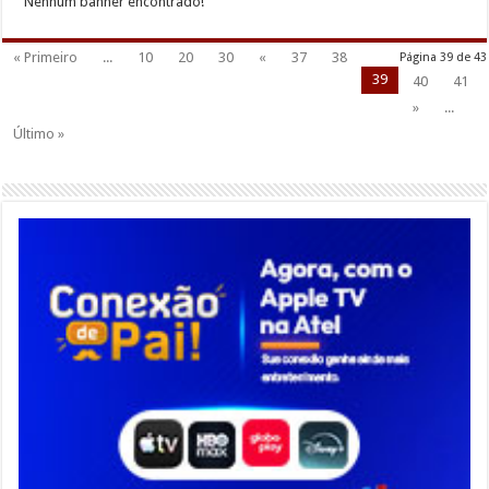
Nenhum banner encontrado!
« Primeiro
...
10
20
30
«
37
38
Página 39 de 43
39
40
41
»
...
Último »