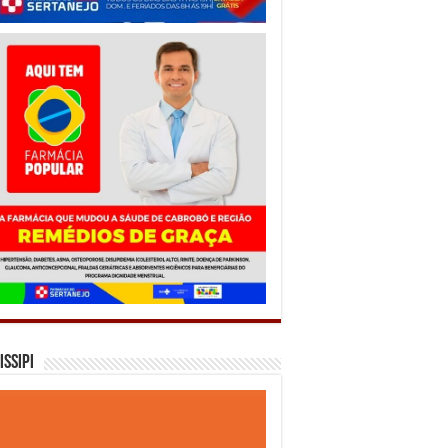
issipi