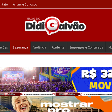
ntato
Anuncie Conosco
eições
Segurança
Violência
Acidente
Empregos e Concursos
No