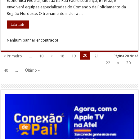
Econômica Federal, situada na Rua Padre Lourenço, BTN 02, e
envolverá equipes especializadas do Comando de Policiamento da
Região Nordeste. O treinamento incluirá …
Leia mais;
Nenhum banner encontrado!
20
« Primeiro
...
10
«
18
19
21
Página 20 de 43
22
»
30
40
...
Último »