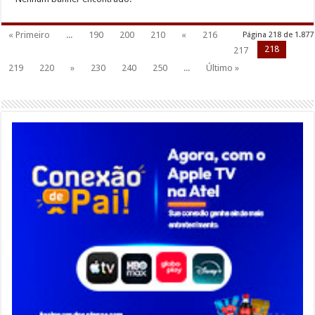
« Primeiro
...
190
200
210
«
216
Página 218 de 1.877
218
217
219
220
»
230
240
250
...
Último »