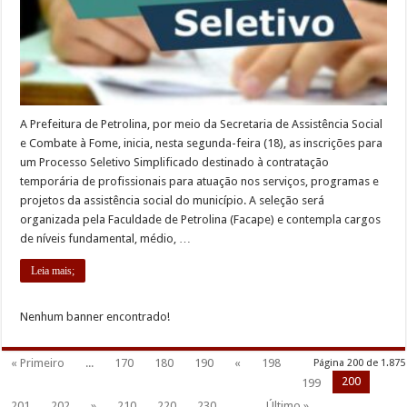
A Prefeitura de Petrolina, por meio da Secretaria de Assistência Social
e Combate à Fome, inicia, nesta segunda-feira (18), as inscrições para
um Processo Seletivo Simplificado destinado à contratação
temporária de profissionais para atuação nos serviços, programas e
projetos da assistência social do município. A seleção será
organizada pela Faculdade de Petrolina (Facape) e contempla cargos
de níveis fundamental, médio, …
Leia mais;
Nenhum banner encontrado!
« Primeiro
...
170
180
190
«
198
Página 200 de 1.875
200
199
201
202
»
210
220
230
...
Último »