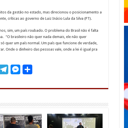
itos da gestão no estado, mas direcionou o posicionamento a
te, críticas ao governo de Luiz Inácio Lula da Silva (PT).
s, sim, um país roubado. O problema do Brasil não é falta
ma. “O brasileiro não quer nada demais, ele não quer
le só quer um país normal. Um país que funcione de verdade,
. Onde o dinheiro das pessoas vale, onde a lei é igual pra
T
M
S
m
e
e
h
l
s
a
e
s
r
g
e
e
r
n
a
g