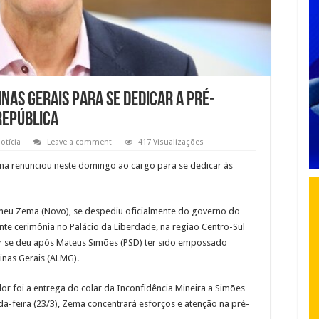
nas Gerais para se dedicar a pré-
República
otícia
Leave a comment
417 Visualizações
ma renunciou neste domingo ao cargo para se dedicar às
meu Zema (Novo), se despediu oficialmente do governo do
te cerimônia no Palácio da Liberdade, na região Centro-Sul
dor se deu após Mateus Simões (PSD) ter sido empossado
inas Gerais (ALMG).
r foi a entrega do colar da Inconfidência Mineira a Simões
nda-feira (23/3), Zema concentrará esforços e atenção na pré-