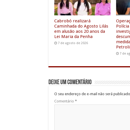
k
p
n
Cabrobó realizará
Operaç
Caminhada do Agosto Lilás
Polícia
em alusão aos 20 anos da
invest
Lei Maria da Penha
descu
medida
7 de agosto de 2026
Petrol
7 de a
Deixe um comentário
O seu endereço de e-mail não será publicado
Comentário
*