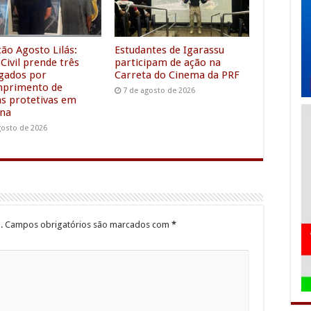
m
e
r
ão Agosto Lilás:
Estudantes de Igarassu
 Civil prende três
participam de ação na
igados por
Carreta do Cinema da PRF
mprimento de
7 de agosto de 2026
s protetivas em
ina
gosto de 2026
.
Campos obrigatórios são marcados com
*