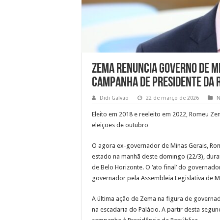
Zema renuncia governo de Mi
campanha de presidente da 
Didi Galvão
22 de março de 2026
N
Eleito em 2018 e reeleito em 2022, Romeu Ze
eleições de outubro
O agora ex-governador de Minas Gerais, Ro
estado na manhã deste domingo (22/3), duran
de Belo Horizonte. O ‘ato final’ do governa
governador pela Assembleia Legislativa de M
A última ação de Zema na figura de governado
na escadaria do Palácio. A partir desta segu