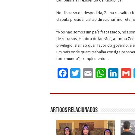
campanha à Presidência da República.
No discurso de despedida, Zema ressaltou fe
disputa presidencial ao direcionar, indiretamen
“Nós não somos um país fracassado, nós somo
de recursos, é sobra de ladrão”, afirmou Ze
privilégio, ele não quer favor do governo, e
um país onde quem trabalha consiga prosperar
todo mundo”, complementou.
F
T
E
W
L
G
a
w
m
h
i
c
i
a
a
n
a
e
t
i
t
k
i
Artigos Relacionados
b
t
l
s
e
l
o
e
A
d
o
r
p
I