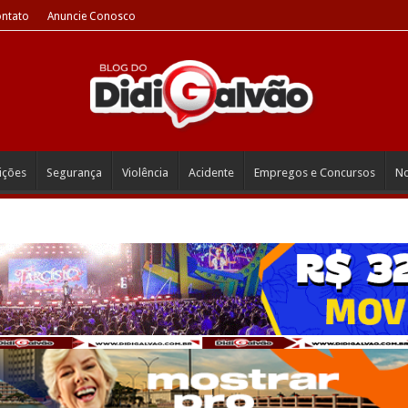
ntato
Anuncie Conosco
eições
Segurança
Violência
Acidente
Empregos e Concursos
No