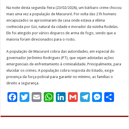
Na noite desta segunda-feira (23/02/2026), um bárbaro crime chocou
mais uma vez a população de Macururé. Por volta das 21h homens
encapuzados se aproximaram da casa onde estava a vítima
conhecida por Goi, natural da cidade e morador da vizinha Rodelas.
Ele foi atingido por vários disparos de arma de fogo, sendo que a
maioria foram direcionados para o rosto.
A população de Macururé cobra das autoridades, em especial do
governador Jerônimo Rodrigues (PT), que sejam adotadas ações
emergenciais de enfrentamento à criminalidade. Principalmente, para
elucidar os crimes. A população cobra resposta do Estado, exige
presença da força policial para garantir no mínimo, as famílias o
direito a segurança.
F
T
E
W
L
G
T
M
S
a
w
m
h
i
m
e
e
h
c
i
a
a
n
a
l
s
a
e
t
i
t
k
i
e
s
r