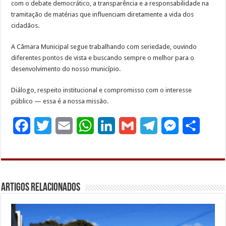
com o debate democrático, a transparência e a responsabilidade na
tramitação de matérias que influenciam diretamente a vida dos
cidadãos.
A Câmara Municipal segue trabalhando com seriedade, ouvindo
diferentes pontos de vista e buscando sempre o melhor para o
desenvolvimento do nosso município.
Diálogo, respeito institucional e compromisso com o interesse
público — essa é a nossa missão.
F
T
E
W
L
G
T
M
S
a
w
m
h
i
m
e
e
h
c
i
a
a
n
a
l
s
a
e
t
i
t
k
i
e
s
r
Artigos Relacionados
b
t
l
s
e
l
g
e
e
o
e
A
d
r
n