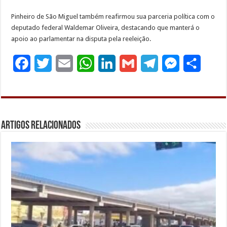
Pinheiro de São Miguel também reafirmou sua parceria política com o
deputado federal Waldemar Oliveira, destacando que manterá o
apoio ao parlamentar na disputa pela reeleição.
F
T
E
W
L
G
T
M
S
a
w
m
h
i
m
e
e
h
c
i
a
a
n
a
l
s
a
e
t
i
t
k
i
e
s
r
Artigos Relacionados
b
t
l
s
e
l
g
e
e
o
e
A
d
r
n
o
r
p
I
a
g
k
p
n
m
e
r