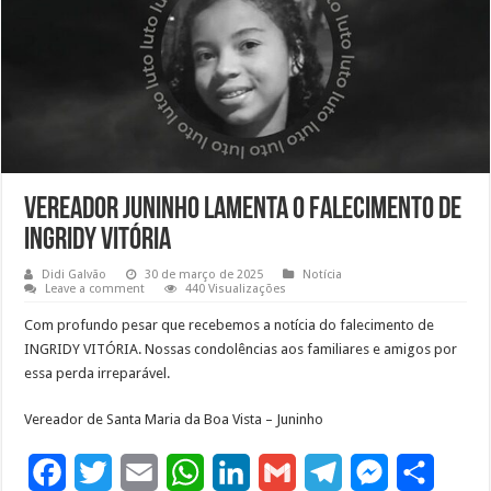
Vereador Juninho lamenta o falecimento de
Ingridy Vitória
Didi Galvão
30 de março de 2025
Notícia
Leave a comment
440 Visualizações
Com profundo pesar que recebemos a notícia do falecimento de
INGRIDY VITÓRIA. Nossas condolências aos familiares e amigos por
essa perda irreparável.
Vereador de Santa Maria da Boa Vista – Juninho
F
T
E
W
L
G
T
M
S