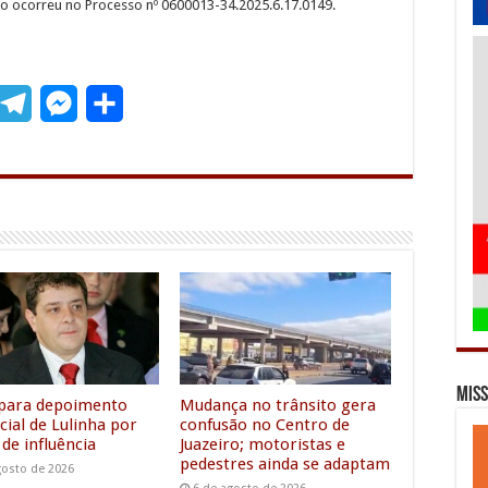
o ocorreu no Processo nº 0600013-34.2025.6.17.0149.
T
M
S
m
e
e
h
l
s
a
e
s
r
g
e
e
r
n
a
g
m
e
Miss
r
para depoimento
Mudança no trânsito gera
cial de Lulinha por
confusão no Centro de
 de influência
Juazeiro; motoristas e
pedestres ainda se adaptam
gosto de 2026