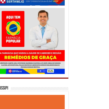
issipi