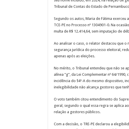
seu nome incluído, em 2024, na relação de g
Tribunal de Contas do Estado de Pernambuco à 
Segundo os autos, Maria de Fátima exerceu a 
TCE-PE no Processo nº 1304901-0. Na ocasião,
multa de R$ 12.414,64, sem imputação de dé
Ao analisar o caso, o relator destacou que o 
segurança jurídica do processo eleitoral, re
apenas após as eleições.
No mérito, o Tribunal entendeu que não se apli
alínea “g”, da Lei Complementar nº 64/1990, 
incidência do §4º-A do mesmo dispositivo, in
inelegibilidade não alcança gestores que te
O voto também citou entendimento do Supre
geral, segundo o qual essa regra se aplica a
relação a gestores públicos.
Com a decisão, o TRE-PE declarou a elegibili