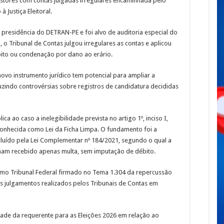
estores com contas julgadas irregulares encaminhada pelo
Justiça Eleitoral.
presidência do DETRAN-PE e foi alvo de auditoria especial do
 o Tribunal de Contas julgou irregulares as contas e aplicou
bito ou condenação por dano ao erário.
novo instrumento jurídico tem potencial para ampliar a
duzindo controvérsias sobre registros de candidatura decididas
ca ao caso a inelegibilidade prevista no artigo 1º, inciso I,
conhecida como Lei da Ficha Limpa. O fundamento foi a
cluído pela Lei Complementar nº 184/2021, segundo o qual a
nham recebido apenas multa, sem imputação de débito.
mo Tribunal Federal firmado no Tema 1.304 da repercussão
os julgamentos realizados pelos Tribunais de Contas em
dade da requerente para as Eleições 2026 em relação ao