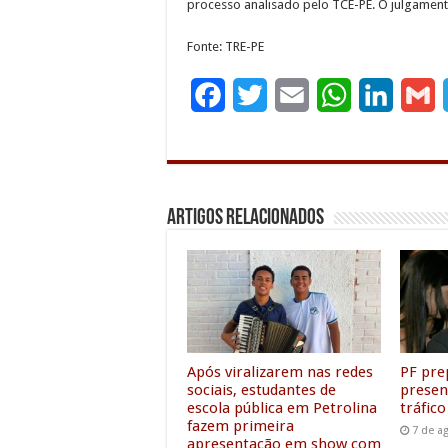
processo analisado pelo TCE-PE. O julgament
Fonte: TRE-PE
F
T
E
W
L
G
a
w
m
h
i
c
i
a
a
n
a
e
t
i
t
k
i
Artigos Relacionados
b
t
l
s
e
l
o
e
A
d
o
r
p
I
k
p
n
Após viralizarem nas redes
PF pre
sociais, estudantes de
presen
escola pública em Petrolina
tráfico
fazem primeira
7 de a
apresentação em show com