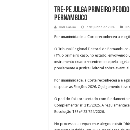
TRE-PE julga primeiro pedido
Pernambuco
Didi Galvão
7 de junho de 2026
Not
Por unanimidade, a Corte reconheceu a elegi
O Tribunal Regional Eleitoral de Pernambuco 
(1º), o primeiro caso, no estado, envolvendo
instrumento criado recentemente pela legisla
previamente a Justiça Eleitoral sobre eventual
Por unanimidade, a Corte reconheceu a elegi
disputar as Eleições 2026. O julgamento teve
O pedido foi apresentado com fundamento no a
Complementar nº 219/2025. A regulamentação
Resolução TSE nº 23.754/2026.
No processo, a requerente alegou existir “dú