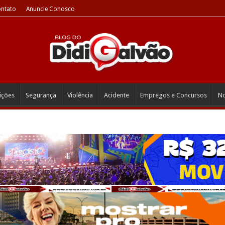
ntato
Anuncie Conosco
eições
Segurança
Violência
Acidente
Empregos e Concursos
No