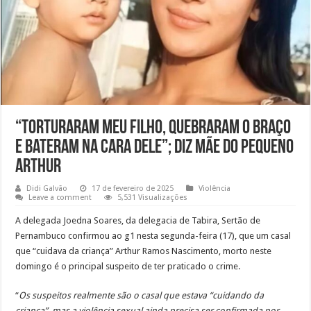
“Torturaram meu filho, quebraram o braço
e bateram na cara dele”; diz mãe do pequeno
Arthur
Didi Galvão
17 de fevereiro de 2025
Violência
Leave a comment
5,531 Visualizações
A delegada Joedna Soares, da delegacia de Tabira, Sertão de
Pernambuco confirmou ao g1 nesta segunda-feira (17), que um casal
que “cuidava da criança” Arthur Ramos Nascimento, morto neste
domingo é o principal suspeito de ter praticado o crime.
“
Os suspeitos realmente são o casal que estava “cuidando da
criança”, mas a violência sexual ainda precisa ser confirmada por