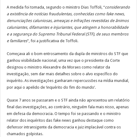
A medida foi tomada, segundo o ministro Dias Toffoli, “
considerando
a existência de notícias fraudulentas, conhecidas como fake news,
denunciações caluniosas, ameaças e infrações revestidas de ânimos
caluniantes, difamantes e injuriantes, que atingem a honorabilidade
e a segurança do Supremo Tribunal Federal (STF), de seus membros
e familiares
”, foi a justificativa de Toffoli.
Começava ali o bom entrosamento da dupla de ministros do STF que
ganhou visibilidade nacional, uma vez que o presidente da Corte
designou o ministro Alexandre de Moraes como relator da
investigação, sem dar mais detalhes sobre o alvo específico do
inquérito. As investigações ganharam repercussões na mídia mundial,
por aqui o apelido de ‘inquérito do fim do mundo’.
Quase 7 anos se passaram e o STF ainda não apresentou um relatório
final das investigações, ao contrário, ninguém fala mais nisso, apenas
em defesa da democracia. O tempo foi se passando e o ministro
relator dos inquéritos das fake news ganhou destaque como
defensor intransigente da democracia e juiz implacável contra os
chamados golpistas.