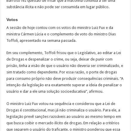
Barroso fez questão de frisar que a maconha continua a ser uma
substância ilícita e não pode ser consumida em lugar público.
Votos
A sessão de hoje contou com os votos do ministro Luiz Fux e da
ministra Cármen Lúcia e o complemento de voto do ministro Dias
Toffoli, apresentado na semana passada.
Em seu complemento, Toffoli frisou que o Legislativo, ao editar a Lei
de Drogas e despenalizar o crime, ou seja, deixar de punir com
prisão, tinha a visão de que o usuário não deveria ser criminalizado, e
sim tratado como dependente. Por essa razão, o porte de drogas
para consumo próprio não deve produzir consequências criminais. “A
intenção da legislação era exatamente superar a ideia de penalizar o
usuário e dar a ele uma solução socioeducativa”, afirmou.
O ministro Luiz Fux votou na sequência e considerou que a Lei de
Drogas é constitucional, mas já não criminaliza o usuário. Para ele, a
legislação prevê sanções razoáveis ao usuário ao mesmo tempo em
que busca coibir o mercado ilícito de drogas. Em relação a critérios
que separem o usuário do traficante, o ministro ponderou que essa