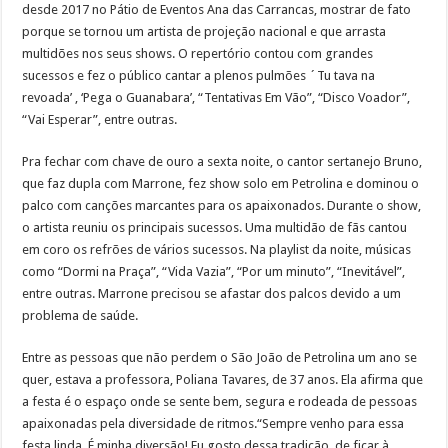
desde 2017 no Pátio de Eventos Ana das Carrancas, mostrar de fato
porque se tornou um artista de projeção nacional e que arrasta
multidões nos seus shows. O repertório contou com grandes
sucessos e fez o público cantar a plenos pulmões ´Tu tava na
revoada’ , ‘Pega o Guanabara’, “Tentativas Em Vão”, “Disco Voador”,
“Vai Esperar”, entre outras.
Pra fechar com chave de ouro a sexta noite, o cantor sertanejo Bruno,
que faz dupla com Marrone, fez show solo em Petrolina e dominou o
palco com canções marcantes para os apaixonados. Durante o show,
o artista reuniu os principais sucessos. Uma multidão de fãs cantou
em coro os refrões de vários sucessos. Na playlist da noite, músicas
como “Dormi na Praça”, “Vida Vazia”, “Por um minuto”, “Inevitável”,
entre outras. Marrone precisou se afastar dos palcos devido a um
problema de saúde.
Entre as pessoas que não perdem o São João de Petrolina um ano se
quer, estava a professora, Poliana Tavares, de 37 anos. Ela afirma que
a festa é o espaço onde se sente bem, segura e rodeada de pessoas
apaixonadas pela diversidade de ritmos.“Sempre venho para essa
festa linda. É minha diversão! Eu gosto dessa tradição, de ficar à