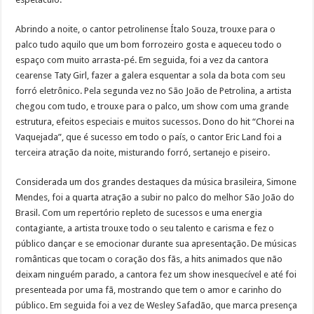
Abrindo a noite, o cantor petrolinense Ítalo Souza, trouxe para o
palco tudo aquilo que um bom forrozeiro gosta e aqueceu todo o
espaço com muito arrasta-pé. Em seguida, foi a vez da cantora
cearense Taty Girl, fazer a galera esquentar a sola da bota com seu
forró eletrônico. Pela segunda vez no São João de Petrolina, a artista
chegou com tudo, e trouxe para o palco, um show com uma grande
estrutura, efeitos especiais e muitos sucessos. Dono do hit “Chorei na
Vaquejada”, que é sucesso em todo o país, o cantor Eric Land foi a
terceira atração da noite, misturando forró, sertanejo e piseiro.
Considerada um dos grandes destaques da música brasileira, Simone
Mendes, foi a quarta atração a subir no palco do melhor São João do
Brasil. Com um repertório repleto de sucessos e uma energia
contagiante, a artista trouxe todo o seu talento e carisma e fez o
público dançar e se emocionar durante sua apresentação. De músicas
românticas que tocam o coração dos fãs, a hits animados que não
deixam ninguém parado, a cantora fez um show inesquecível e até foi
presenteada por uma fã, mostrando que tem o amor e carinho do
público. Em seguida foi a vez de Wesley Safadão, que marca presença