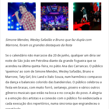
Simone Mendes, Wesley Safadão e Bruno que faz dupla com
Marrone, foram os grandes destaques da festa
Se o calendário não marcasse dia 20 de junho, qualquer um diria ser
noite de São João em Petrolina diante da grande fogueira que se
acendeu na última quinta-feira, no pátio Ana das Carrancas. O público
‘queimou’ ao som de Simone Mendes, Wesley Safadão, Bruno e
Marrone, Taty Girl, Eric Land e Italo Souza, num harmônico compasso
da dança e balanceio colorido das bandeirolas. O público celebrou a
festa em brasas, com muito forró, sertanejo, piseiro e vários outros
gêneros musicais que estão na boca e no coração do povo. A alegria
e a emoção dos artistas e a conexão com o público foi evidenciada a
cada execução dos repertórios, numa sincronia que engrandeceu o
espetáculo.