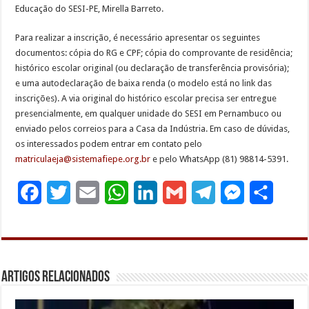
Educação do SESI-PE, Mirella Barreto.
Para realizar a inscrição, é necessário apresentar os seguintes
documentos: cópia do RG e CPF; cópia do comprovante de residência;
histórico escolar original (ou declaração de transferência provisória);
e uma autodeclaração de baixa renda (o modelo está no link das
inscrições). A via original do histórico escolar precisa ser entregue
presencialmente, em qualquer unidade do SESI em Pernambuco ou
enviado pelos correios para a Casa da Indústria. Em caso de dúvidas,
os interessados podem entrar em contato pelo
matriculaeja@sistemafiepe.org.br
e pelo WhatsApp (81) 98814-5391.
F
T
E
W
L
G
T
M
S
a
w
m
h
i
m
e
e
h
c
i
a
a
n
a
l
s
a
e
t
i
t
k
i
e
s
r
Artigos Relacionados
b
t
l
s
e
l
g
e
e