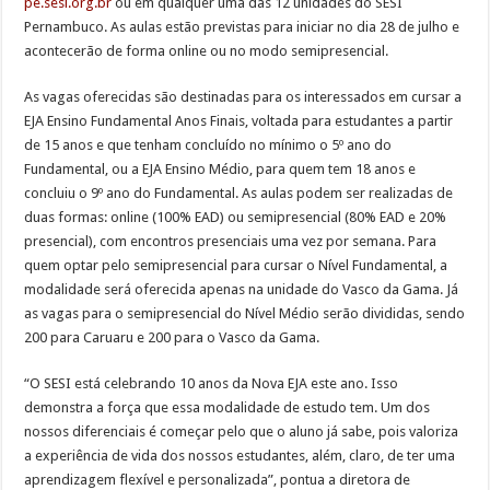
pe.sesi.org.br
ou em qualquer uma das 12 unidades do SESI
Pernambuco. As aulas estão previstas para iniciar no dia 28 de julho e
acontecerão de forma online ou no modo semipresencial.
As vagas oferecidas são destinadas para os interessados em cursar a
EJA Ensino Fundamental Anos Finais, voltada para estudantes a partir
de 15 anos e que tenham concluído no mínimo o 5º ano do
Fundamental, ou a EJA Ensino Médio, para quem tem 18 anos e
concluiu o 9º ano do Fundamental. As aulas podem ser realizadas de
duas formas: online (100% EAD) ou semipresencial (80% EAD e 20%
presencial), com encontros presenciais uma vez por semana. Para
quem optar pelo semipresencial para cursar o Nível Fundamental, a
modalidade será oferecida apenas na unidade do Vasco da Gama. Já
as vagas para o semipresencial do Nível Médio serão divididas, sendo
200 para Caruaru e 200 para o Vasco da Gama.
“O SESI está celebrando 10 anos da Nova EJA este ano. Isso
demonstra a força que essa modalidade de estudo tem. Um dos
nossos diferenciais é começar pelo que o aluno já sabe, pois valoriza
a experiência de vida dos nossos estudantes, além, claro, de ter uma
aprendizagem flexível e personalizada”, pontua a diretora de