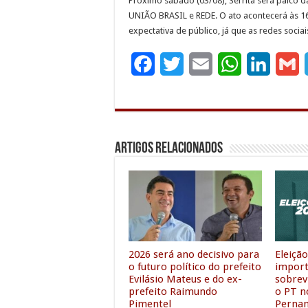
Próximo sábado (03/08), Serrita será palco 
UNIÃO BRASIL e REDE. O ato acontecerá às 16
expectativa de público, já que as redes socia
F
T
E
W
L
G
a
w
m
h
i
c
i
a
a
n
a
e
t
i
t
k
i
Artigos Relacionados
b
t
l
s
e
l
o
e
A
d
o
r
p
I
k
p
n
2026 será ano decisivo para
Eleiçã
o futuro político do prefeito
import
Evilásio Mateus e do ex-
sobrevi
prefeito Raimundo
o PT n
Pimentel
Perna