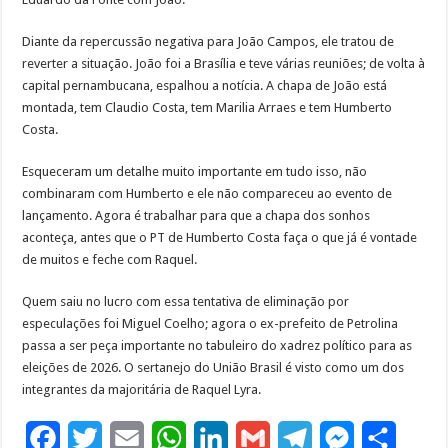
Diante da repercussão negativa para João Campos, ele tratou de
reverter a situação. João foi a Brasília e teve várias reuniões; de volta à
capital pernambucana, espalhou a notícia. A chapa de João está
montada, tem Claudio Costa, tem Marilia Arraes e tem Humberto
Costa.
Esqueceram um detalhe muito importante em tudo isso, não
combinaram com Humberto e ele não compareceu ao evento de
lançamento. Agora é trabalhar para que a chapa dos sonhos
aconteça, antes que o PT de Humberto Costa faça o que já é vontade
de muitos e feche com Raquel.
Quem saiu no lucro com essa tentativa de eliminação por
especulações foi Miguel Coelho; agora o ex-prefeito de Petrolina
passa a ser peça importante no tabuleiro do xadrez político para as
eleições de 2026. O sertanejo do União Brasil é visto como um dos
integrantes da majoritária de Raquel Lyra.
F
T
E
W
L
G
T
M
S