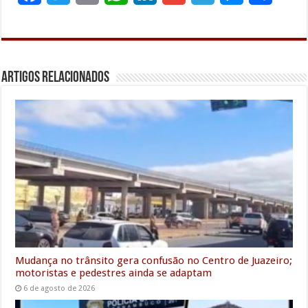
a
w
m
h
i
m
e
e
h
c
i
a
a
n
a
l
s
a
e
t
i
t
k
i
e
s
r
Artigos Relacionados
b
t
l
s
e
l
g
e
e
o
e
A
d
r
n
o
r
p
I
a
g
k
p
n
m
e
r
Mudança no trânsito gera confusão no Centro de Juazeiro;
motoristas e pedestres ainda se adaptam
6 de agosto de 2026