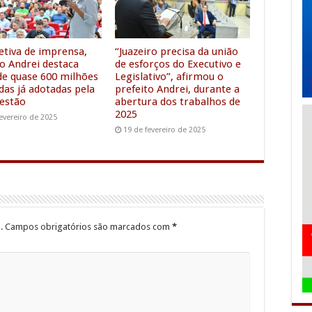
a
g
m
e
r
etiva de imprensa,
“Juazeiro precisa da união
to Andrei destaca
de esforços do Executivo e
 de quase 600 milhões
Legislativo”, afirmou o
das já adotadas pela
prefeito Andrei, durante a
gestão
abertura dos trabalhos de
2025
evereiro de 2025
19 de fevereiro de 2025
.
Campos obrigatórios são marcados com
*