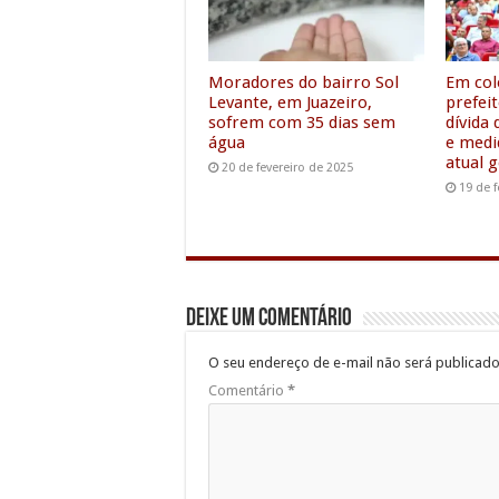
o
r
p
I
k
p
n
Moradores do bairro Sol
Em col
Levante, em Juazeiro,
prefei
sofrem com 35 dias sem
dívida
água
e medi
atual 
20 de fevereiro de 2025
19 de f
Deixe um comentário
O seu endereço de e-mail não será publicado
Comentário
*