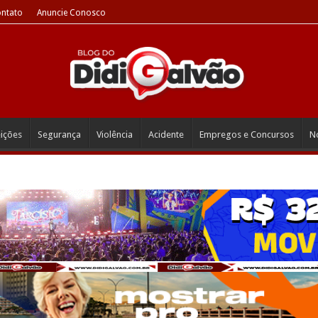
ntato
Anuncie Conosco
eições
Segurança
Violência
Acidente
Empregos e Concursos
No