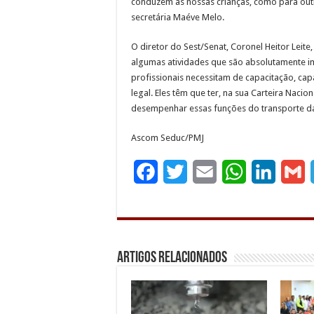
conduzem as nossas crianças, como para outr
secretária Maéve Melo.
O diretor do Sest/Senat, Coronel Heitor Leite
algumas atividades que são absolutamente im
profissionais necessitam de capacitação, c
legal. Eles têm que ter, na sua Carteira Naci
desempenhar essas funções do transporte das
Ascom Seduc/PMJ
F
T
E
W
L
G
a
w
m
h
i
c
i
a
a
n
a
e
t
i
t
k
i
Artigos Relacionados
b
t
l
s
e
l
o
e
A
d