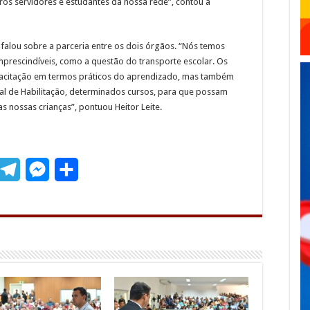
os servidores e estudantes da nossa rede”, contou a
, falou sobre a parceria entre os dois órgãos. “Nós temos
prescindíveis, como a questão do transporte escolar. Os
apacitação em termos práticos do aprendizado, mas também
onal de Habilitação, determinados cursos, para que possam
 nossas crianças”, pontuou Heitor Leite.
T
M
S
m
e
e
h
l
s
a
e
s
r
g
e
e
r
n