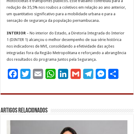
motocicletas e transportes públicos. Esse trabalho contribuiu para a
redução de 35,5% nos roubos a coletivos em relação ao ano anterior,
um quantitativo significativo para a mobilidade urbana e para a
sensação de segurança da população pernambucana.
INTERIOR
– No interior do Estado, a Diretoria Integrada do Interior
1 (DINTER 1) alcançou o melhor desempenho de sua série histórica
nos indicadores de MVI, consolidando a efetividade das ações
integradas fora da Região Metropolitana e reforçando a abrangência
dos resultados do programa Juntos pela Segurança.
F
T
E
W
L
G
T
M
S
a
w
m
h
i
m
e
e
h
c
i
a
a
n
a
l
s
a
e
t
i
t
k
i
e
s
r
Artigos Relacionados
b
t
l
s
e
l
g
e
e
o
e
A
d
r
n