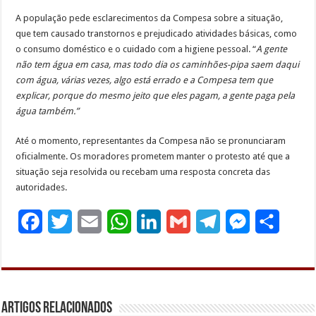
A população pede esclarecimentos da Compesa sobre a situação,
que tem causado transtornos e prejudicado atividades básicas, como
o consumo doméstico e o cuidado com a higiene pessoal. “
A gente
não tem água em casa, mas todo dia os caminhões-pipa saem daqui
com água, várias vezes, algo está errado e a Compesa tem que
explicar, porque do mesmo jeito que eles pagam, a gente paga pela
água também.”
Até o momento, representantes da Compesa não se pronunciaram
oficialmente. Os moradores prometem manter o protesto até que a
situação seja resolvida ou recebam uma resposta concreta das
autoridades.
F
T
E
W
L
G
T
M
S
a
w
m
h
i
m
e
e
h
c
i
a
a
n
a
l
s
a
e
t
i
t
k
i
e
s
r
Artigos Relacionados