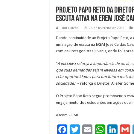
Projeto Papo Reto da Direto
escuta ativa na EREM José C
Didi Galvão
26 de fevereiro de 2025
Dando continuidade ao Projeto Papo Reto, a 
uma ação de escuta na EREM José Caldas Cav
com os Protagonistas Juvenis, onde foi apre
“
A iniciativa reforça a importância de ouvir
que suas demandas sejam levadas em conside
criar oportunidades para um futuro mais inc
sociedade.
” – reforça o Diretor, Allefer Gome
O Projeto Papo Reto segue promovendo espaç
engajamento dos estudantes em ações que i
Ascom – PMC
F
T
E
W
L
G