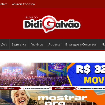
ntato
Anuncie Conosco
eições
Segurança
Violência
Acidente
Empregos e Concursos
No