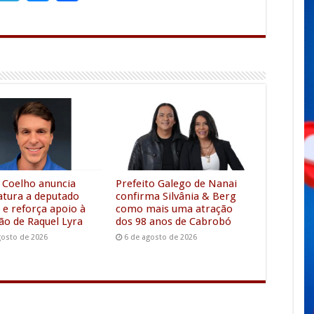
m
e
e
h
l
s
a
e
s
r
g
e
e
r
n
a
g
m
e
r
 Coelho anuncia
Prefeito Galego de Nanai
atura a deputado
confirma Silvânia & Berg
 e reforça apoio à
como mais uma atração
ção de Raquel Lyra
dos 98 anos de Cabrobó
gosto de 2026
6 de agosto de 2026