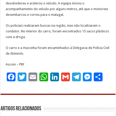
desobedeceu e acelerou o veículo. A equipe iniciou o
acompanhamento do veículo por alguns metros, até que o motorista
desembarcou e correu para o matagal.
Os policiais realizaram buscas na região, mas não localizaram o
condutor. No interior do carro, foram encontrados 15 sacos plásticos
com a droga.
O carro e a maconha foram encaminhados à Delegacia de Polícia Civil
de Ibimirim.
Ascom – PRF
F
T
E
W
L
G
T
M
S
a
w
m
h
i
m
e
e
h
c
i
a
a
n
a
l
s
a
e
t
i
t
k
i
e
s
r
Artigos Relacionados
b
t
l
s
e
l
g
e
e