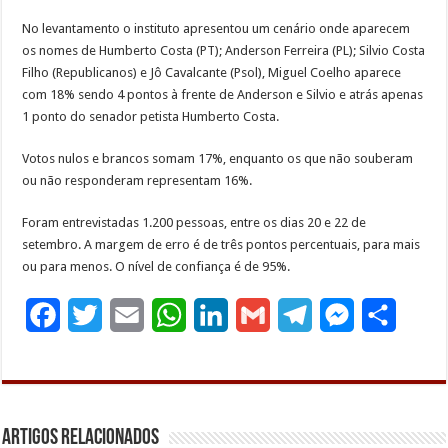
No levantamento o instituto apresentou um cenário onde aparecem
os nomes de Humberto Costa (PT); Anderson Ferreira (PL); Silvio Costa
Filho (Republicanos) e Jô Cavalcante (Psol), Miguel Coelho aparece
com 18% sendo 4 pontos à frente de Anderson e Silvio e atrás apenas
1 ponto do senador petista Humberto Costa.
Votos nulos e brancos somam 17%, enquanto os que não souberam
ou não responderam representam 16%.
Foram entrevistadas 1.200 pessoas, entre os dias 20 e 22 de
setembro. A margem de erro é de três pontos percentuais, para mais
ou para menos. O nível de confiança é de 95%.
F
T
E
W
L
G
T
M
S
a
w
m
h
i
m
e
e
h
c
i
a
a
n
a
l
s
a
e
t
i
t
k
i
e
s
r
Artigos Relacionados