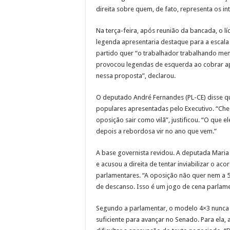
direita sobre quem, de fato, representa os i
Na terça-feira, após reunião da bancada, o lí
legenda apresentaria destaque para a escala
partido quer “o trabalhador trabalhando men
provocou legendas de esquerda ao cobrar apo
nessa proposta”, declarou.
O deputado André Fernandes (PL-CE) disse qu
populares apresentadas pelo Executivo. “Che
oposição sair como vilã”, justificou. “O que
depois a rebordosa vir no ano que vem.”
A base governista revidou. A deputada Maria 
e acusou a direita de tentar inviabilizar o ac
parlamentares. “A oposição não quer nem a 
de descanso. Isso é um jogo de cena parlame
Segundo a parlamentar, o modelo 4×3 nunca f
suficiente para avançar no Senado. Para ela, 