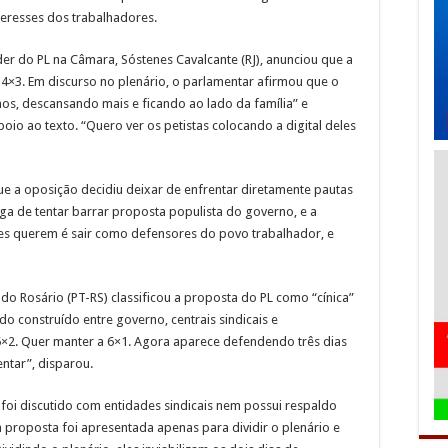
nteresses dos trabalhadores.
der do PL na Câmara, Sóstenes Cavalcante (RJ), anunciou que a
 4×3. Em discurso no plenário, o parlamentar afirmou que o
os, descansando mais e ficando ao lado da família” e
io ao texto. “Quero ver os petistas colocando a digital deles
e a oposição decidiu deixar de enfrentar diretamente pautas
ga de tentar barrar proposta populista do governo, e a
 eles querem é sair como defensores do povo trabalhador, e
do Rosário (PT-RS) classificou a proposta do PL como “cínica”
ordo construído entre governo, centrais sindicais e
5×2. Quer manter a 6×1. Agora aparece defendendo três dias
ntar”, disparou.
oi discutido com entidades sindicais nem possui respaldo
a proposta foi apresentada apenas para dividir o plenário e