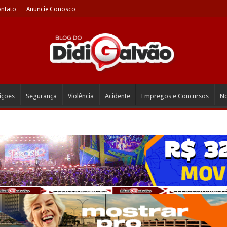
ntato
Anuncie Conosco
eições
Segurança
Violência
Acidente
Empregos e Concursos
No