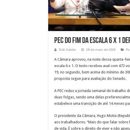
PEC do fim da escala 6 x 1 d
Didi Galvão
28 de maio de 2026
Pol
A Câmara aprovou, na noite dessa quarta-fei
escala 6 x 1. O texto recebeu aval com 472 vo
19, no segundo, bem acima do mínimo de 308 
proposta segue para avaliação do Senado.
A PEC reduz a jornada semanal de trabalho d
duas folgas, sendo uma delas preferencial
estabelece uma transição de até 14 meses p
O presidente da Câmara, Hugo Motta (Republ
aos trabalhadores. “Mais do que falar sobre
de vida. É sobre o direito de viver e não apen