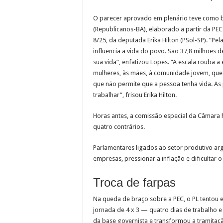
O parecer aprovado em plenário teve como ba
(Republicanos-BA), elaborado a partir da PE
8/25, da deputada Erika Hilton (PSol-SP). “Pe
influencia a vida do povo. São 37,8 milhões d
sua vida”, enfatizou Lopes. “A escala rouba 
mulheres, às mães, à comunidade jovem, qu
que não permite que a pessoa tenha vida. As 
trabalhar”, frisou Erika Hilton.
Horas antes, a comissão especial da Câmara 
quatro contrários.
Parlamentares ligados ao setor produtivo a
empresas, pressionar a inflação e dificultar
Troca de farpas
Na queda de braço sobre a PEC, o PL tentou 
jornada de 4 x 3 — quatro dias de trabalho 
da base governista e transformou a tramitaç