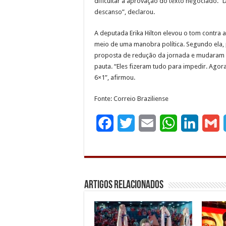
dificultar a aprovação do texto negociado. “Di
descanso”, declarou.
A deputada Erika Hilton elevou o tom contra 
meio de uma manobra política. Segundo ela,
proposta de redução da jornada e mudaram 
pauta. “Eles fizeram tudo para impedir. Ago
6×1”, afirmou.
Fonte: Correio Braziliense
F
T
E
W
L
G
a
w
m
h
i
c
i
a
a
n
a
e
t
i
t
k
i
Artigos Relacionados
b
t
l
s
e
l
o
e
A
d
o
r
p
I