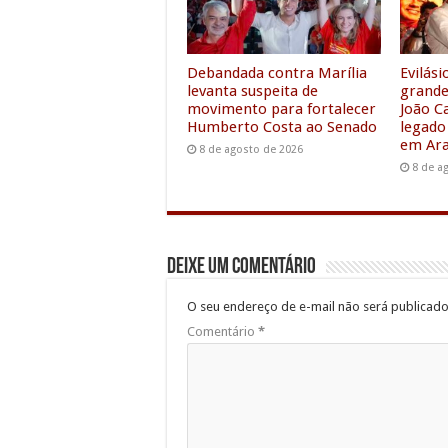
k
p
n
Debandada contra Marília
Evilás
levanta suspeita de
grande
movimento para fortalecer
João C
Humberto Costa ao Senado
legado
em Ara
8 de agosto de 2026
8 de a
Deixe um comentário
O seu endereço de e-mail não será publicado
Comentário
*