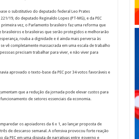
se o substitutivo do deputado federal Leo Prates
C 221/19, do deputado Reginaldo Lopes (PT-MG), e da PEC
la primeira vez, o Parlamento brasileiro faz uma reforma que
e brasileiros e brasileiras que serão protegidos e melhorarão
a esperança, rouba a dignidade e é ainda mais perversa às
e se vê completamente massacrada em uma escala de trabalho
pessoas precisam trabalhar para viver, e não viver para
havia aprovado o texto-base da PEC por 34 votos favoráveis e
rgumentam que a redução da jornada pode elevar custos para
 o funcionamento de setores essenciais da economia.
emparedar os apoiadores da 6 x 1, ao lançar proposta de
e três de descanso semanal. A ofensiva provocou forte reação
ão da PEC em uma disputa de narrativas entre governo e