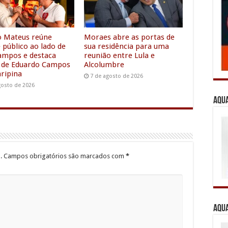
m
e
r
io Mateus reúne
Moraes abre as portas de
 público ao lado de
sua residência para uma
ampos e destaca
reunião entre Lula e
 de Eduardo Campos
Alcolumbre
ripina
7 de agosto de 2026
gosto de 2026
Aqua
.
Campos obrigatórios são marcados com
*
Aqua