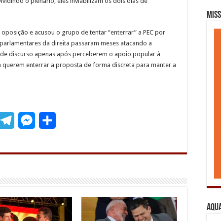
vidindo o plenário, eles inviabilizam os dois dias de
Miss
a oposição e acusou o grupo de tentar “enterrar” a PEC por
 parlamentares da direita passaram meses atacando a
de discurso apenas após perceberem o apoio popular à
ra querem enterrar a proposta de forma discreta para manter a
T
M
S
m
e
e
h
l
s
a
e
s
r
g
e
e
r
n
Aqua
a
g