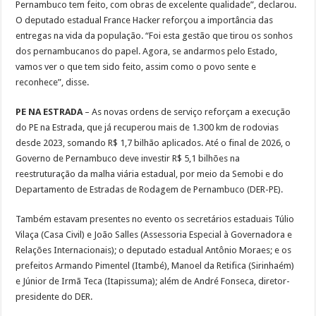
Pernambuco tem feito, com obras de excelente qualidade”, declarou.
O deputado estadual France Hacker reforçou a importância das
entregas na vida da população. “Foi esta gestão que tirou os sonhos
dos pernambucanos do papel. Agora, se andarmos pelo Estado,
vamos ver o que tem sido feito, assim como o povo sente e
reconhece”, disse.
PE NA ESTRADA
– As novas ordens de serviço reforçam a execução
do PE na Estrada, que já recuperou mais de 1.300 km de rodovias
desde 2023, somando R$ 1,7 bilhão aplicados. Até o final de 2026, o
Governo de Pernambuco deve investir R$ 5,1 bilhões na
reestruturação da malha viária estadual, por meio da Semobi e do
Departamento de Estradas de Rodagem de Pernambuco (DER-PE).
Também estavam presentes no evento os secretários estaduais Túlio
Vilaça (Casa Civil) e João Salles (Assessoria Especial à Governadora e
Relações Internacionais); o deputado estadual Antônio Moraes; e os
prefeitos Armando Pimentel (Itambé), Manoel da Retifica (Sirinhaém)
e Júnior de Irmã Teca (Itapissuma); além de André Fonseca, diretor-
presidente do DER.