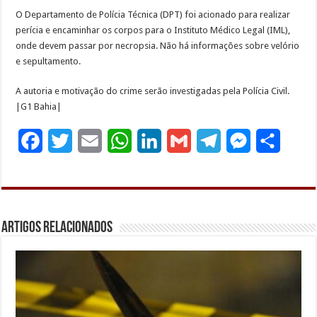
O Departamento de Polícia Técnica (DPT) foi acionado para realizar
perícia e encaminhar os corpos para o Instituto Médico Legal (IML),
onde devem passar por necropsia. Não há informações sobre velório
e sepultamento.
A autoria e motivação do crime serão investigadas pela Polícia Civil.
|G1 Bahia|
F
T
E
W
L
G
T
M
S
a
w
m
h
i
m
e
e
h
c
i
a
a
n
a
l
s
a
e
t
i
t
k
i
e
s
r
Artigos Relacionados
b
t
l
s
e
l
g
e
e
o
e
A
d
r
n
o
r
p
I
a
g
k
p
n
m
e