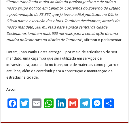
“
Tenho trabalhado muito ao lado do prefeito Joelson e de todo o
nosso grupo político em Calumbi. Cobramos do governo do Estado
a pavimentação da PE-357, que já teve o edital publicado no Diário
Oficial para a execução das obras. Também destinamos, através do
nosso mandato, 500 mil reais para a praça central da cidade.
Destinamos também mais 500 mil reais para a construção de uma
quadra poliesportiva no distrito de Tamboril
”, afirmou o parlamentar.
Ontem, João Paulo Costa entregou, por meio de articulação do seu
mandato, uma caçamba que será utilizada em serviços de
infraestrutura, auxiliando no transporte de materiais como piçarro e
entulhos, além de contribuir para a construção e manutenção de
estradas na cidade.
Ascom
F
T
E
W
L
G
T
M
S
a
w
m
h
i
m
e
e
h
c
i
a
a
n
a
l
s
a