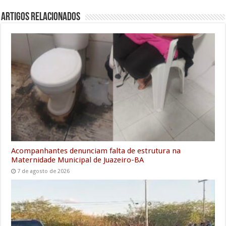
e
t
i
t
k
i
e
s
r
Artigos Relacionados
b
t
l
s
e
l
g
e
e
o
e
A
d
r
n
o
r
p
I
a
g
k
p
n
m
e
r
Acompanhantes denunciam falta de estrutura na
Maternidade Municipal de Juazeiro-BA
7 de agosto de 2026