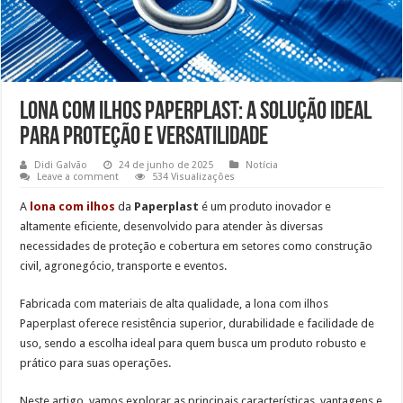
Lona com Ilhos Paperplast: A Solução Ideal
para Proteção e Versatilidade
Didi Galvão
24 de junho de 2025
Notícia
Leave a comment
534 Visualizações
A
lona com ilhos
da
Paperplast
é um produto inovador e
altamente eficiente, desenvolvido para atender às diversas
necessidades de proteção e cobertura em setores como construção
civil, agronegócio, transporte e eventos.
Fabricada com materiais de alta qualidade, a lona com ilhos
Paperplast oferece resistência superior, durabilidade e facilidade de
uso, sendo a escolha ideal para quem busca um produto robusto e
prático para suas operações.
Neste artigo, vamos explorar as principais características, vantagens e