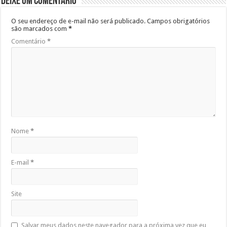
Deixe um comentário
O seu endereço de e-mail não será publicado.
Campos obrigatórios
são marcados com
*
Comentário
*
Nome
*
E-mail
*
Site
Salvar meus dados neste navegador para a próxima vez que eu