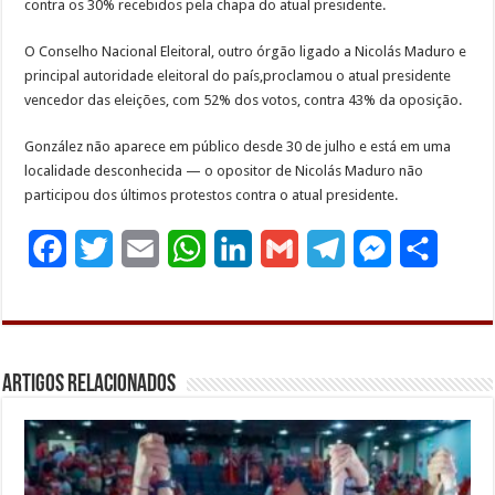
contra os 30% recebidos pela chapa do atual presidente.
O Conselho Nacional Eleitoral, outro órgão ligado a Nicolás Maduro e
principal autoridade eleitoral do país,proclamou o atual presidente
vencedor das eleições, com 52% dos votos, contra 43% da oposição.
González não aparece em público desde 30 de julho e está em uma
localidade desconhecida — o opositor de Nicolás Maduro não
participou dos últimos protestos contra o atual presidente.
F
T
E
W
L
G
T
M
S
a
w
m
h
i
m
e
e
h
c
i
a
a
n
a
l
s
a
e
t
i
t
k
i
e
s
r
Artigos Relacionados
b
t
l
s
e
l
g
e
e
o
e
A
d
r
n
o
r
p
I
a
g