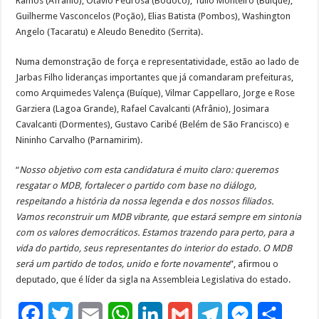
Ramos (Afrânio), Otávio Pedrosa (Bodocó), Túlio Monteiro (Buíque),
Guilherme Vasconcelos (Poção), Elias Batista (Pombos), Washington
Angelo (Tacaratu) e Aleudo Benedito (Serrita).
Numa demonstração de força e representatividade, estão ao lado de
Jarbas Filho lideranças importantes que já comandaram prefeituras,
como Arquimedes Valença (Buíque), Vilmar Cappellaro, Jorge e Rose
Garziera (Lagoa Grande), Rafael Cavalcanti (Afrânio), Josimara
Cavalcanti (Dormentes), Gustavo Caribé (Belém de São Francisco) e
Nininho Carvalho (Parnamirim).
“
Nosso objetivo com esta candidatura é muito claro: queremos
resgatar o MDB, fortalecer o partido com base no diálogo,
respeitando a história da nossa legenda e dos nossos filiados.
Vamos reconstruir um MDB vibrante, que estará sempre em sintonia
com os valores democráticos. Estamos trazendo para perto, para a
vida do partido, seus representantes do interior do estado. O MDB
será um partido de todos, unido e forte novamente
”, afirmou o
deputado, que é líder da sigla na Assembleia Legislativa do estado.
F
T
E
W
L
G
T
M
S