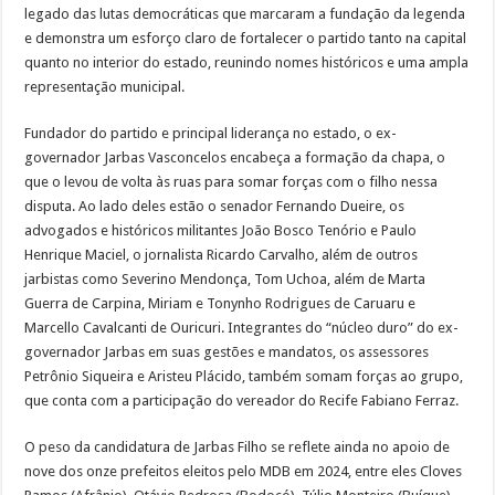
legado das lutas democráticas que marcaram a fundação da legenda
e demonstra um esforço claro de fortalecer o partido tanto na capital
quanto no interior do estado, reunindo nomes históricos e uma ampla
representação municipal.
Fundador do partido e principal liderança no estado, o ex-
governador Jarbas Vasconcelos encabeça a formação da chapa, o
que o levou de volta às ruas para somar forças com o filho nessa
disputa. Ao lado deles estão o senador Fernando Dueire, os
advogados e históricos militantes João Bosco Tenório e Paulo
Henrique Maciel, o jornalista Ricardo Carvalho, além de outros
jarbistas como Severino Mendonça, Tom Uchoa, além de Marta
Guerra de Carpina, Miriam e Tonynho Rodrigues de Caruaru e
Marcello Cavalcanti de Ouricuri. Integrantes do “núcleo duro” do ex-
governador Jarbas em suas gestões e mandatos, os assessores
Petrônio Siqueira e Aristeu Plácido, também somam forças ao grupo,
que conta com a participação do vereador do Recife Fabiano Ferraz.
O peso da candidatura de Jarbas Filho se reflete ainda no apoio de
nove dos onze prefeitos eleitos pelo MDB em 2024, entre eles Cloves