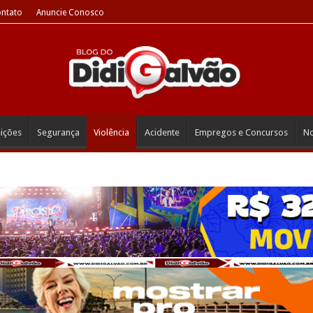
ntato
Anuncie Conosco
eições
Segurança
Violência
Acidente
Empregos e Concursos
No