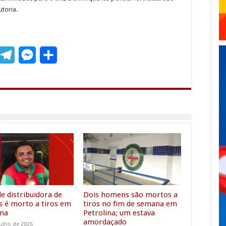
utoria.
T
M
S
m
e
e
h
l
s
a
e
s
r
g
e
e
r
n
a
g
m
e
r
e distribuidora de
Dois homens são mortos a
s é morto a tiros em
tiros no fim de semana em
ina
Petrolina; um estava
amordaçado
julho de 2026