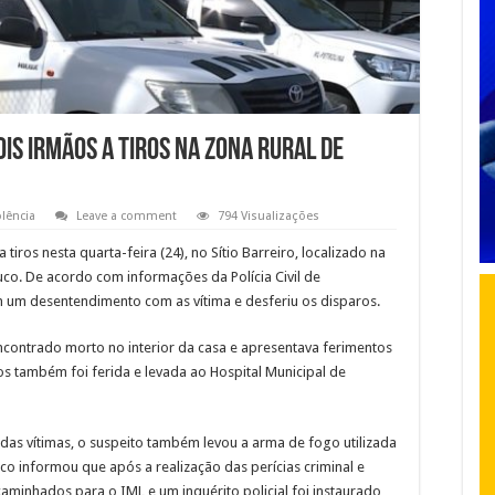
is irmãos a tiros na zona rural de
olência
Leave a comment
794 Visualizações
ros nesta quarta-feira (24), no Sítio Barreiro, localizado na
co. De acordo com informações da Polícia Civil de
m um desentendimento com as vítima e desferiu os disparos.
contrado morto no interior da casa e apresentava ferimentos
s também foi ferida e levada ao Hospital Municipal de
das vítimas, o suspeito também levou a arma de fogo utilizada
uco informou que após a realização das perícias criminal e
aminhados para o IML e um inquérito policial foi instaurado