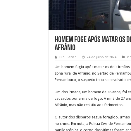
Homem foge após matar os do
Afrânio
Didi Galvão
24 de julho de 2024
Vi
Um homem fugiu após matar os dois irmãos a ti
zona rural de Afrânio, no Sertão de Pernambu
Pernambuco, o suspeito teria se envolvido e
Um dos irmãos, um homem de 38 anos, foi en
causados por arma de fogo. A irmã de 27 ano
Afrânio, mas não resistiu aos ferimentos.
O autor dos disparos segue foragido. Irmão 
no crime. Em nota, a Polícia Civil de Pernamb
papiloscópica, o corpo das vítimas foram enc