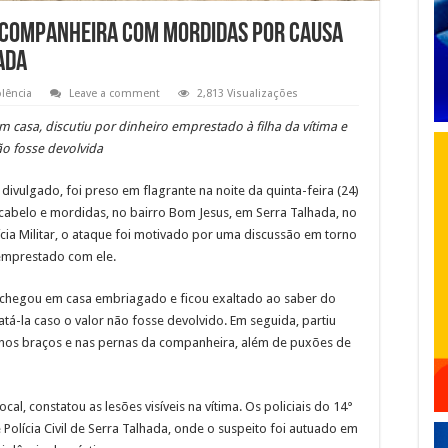
 companheira com mordidas por causa
ada
olência
Leave a comment
2,813 Visualizações
 casa, discutiu por dinheiro emprestado à filha da vítima e
o fosse devolvida
vulgado, foi preso em flagrante na noite da quinta-feira (24)
abelo e mordidas, no bairro Bom Jesus, em Serra Talhada, no
ia Militar, o ataque foi motivado por uma discussão em torno
 emprestado com ele.
r chegou em casa embriagado e ficou exaltado ao saber do
á-la caso o valor não fosse devolvido. Em seguida, partiu
 nos braços e nas pernas da companheira, além de puxões de
ocal, constatou as lesões visíveis na vítima. Os policiais do 14°
Polícia Civil de Serra Talhada, onde o suspeito foi autuado em