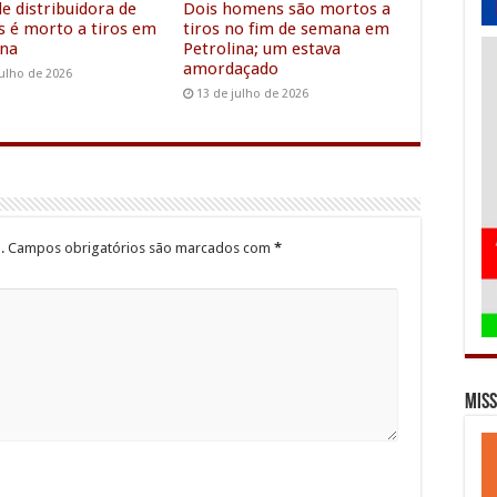
r
e distribuidora de
Dois homens são mortos a
s é morto a tiros em
tiros no fim de semana em
ina
Petrolina; um estava
amordaçado
julho de 2026
13 de julho de 2026
.
Campos obrigatórios são marcados com
*
Miss