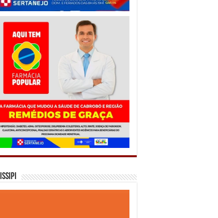
issipi