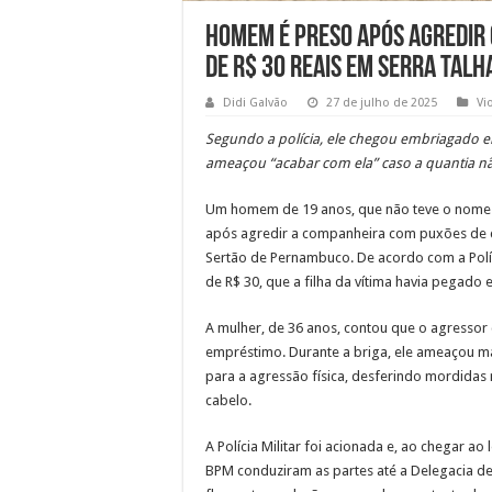
Homem é preso após agredir
de R$ 30 reais em Serra Talh
Didi Galvão
27 de julho de 2025
Vi
Segundo a polícia, ele chegou embriagado em
ameaçou “acabar com ela” caso a quantia nã
Um homem de 19 anos, que não teve o nome di
após agredir a companheira com puxões de c
Sertão de Pernambuco. De acordo com a Políc
de R$ 30, que a filha da vítima havia pegado
A mulher, de 36 anos, contou que o agresso
empréstimo. Durante a briga, ele ameaçou mat
para a agressão física, desferindo mordidas
cabelo.
A Polícia Militar foi acionada e, ao chegar ao l
BPM conduziram as partes até a Delegacia de 