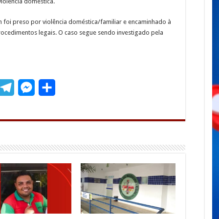
violência doméstica.
m foi preso por violência doméstica/familiar e encaminhado à
procedimentos legais. O caso segue sendo investigado pela
T
M
S
m
e
e
h
l
s
a
e
s
r
g
e
e
r
n
a
g
m
e