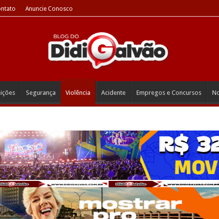
ntato
Anuncie Conosco
eições
Segurança
Violência
Acidente
Empregos e Concursos
No