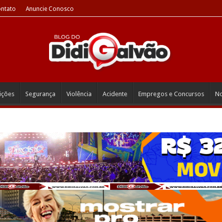
ntato
Anuncie Conosco
eições
Segurança
Violência
Acidente
Empregos e Concursos
No