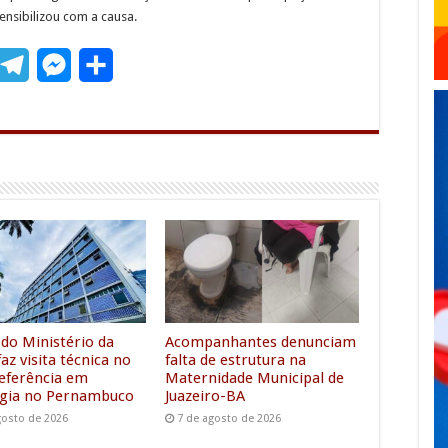
nsibilizou com a causa.
T
M
S
m
e
e
h
l
s
a
e
s
r
g
e
e
r
n
a
g
m
e
r
 do Ministério da
Acompanhantes denunciam
az visita técnica no
falta de estrutura na
referência em
Maternidade Municipal de
gia no Pernambuco
Juazeiro-BA
gosto de 2026
7 de agosto de 2026