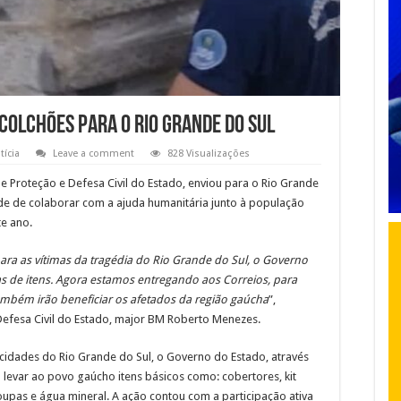
colchões para o Rio Grande do Sul
tícia
Leave a comment
828 Visualizações
e Proteção e Defesa Civil do Estado, enviou para o Rio Grande
idade de colaborar com a ajuda humanitária junto à população
e ano.
ra as vítimas da tragédia do Rio Grande do Sul, o Governo
s de itens. Agora estamos entregando aos Correios, para
ambém irão beneficiar os afetados da região gaúcha
”,
Defesa Civil do Estado, major BM Roberto Menezes.
cidades do Rio Grande do Sul, o Governo do Estado, através
a levar ao povo gaúcho itens básicos como: cobertores, kit
 roupas e água mineral. A ação contou com a participação ativa