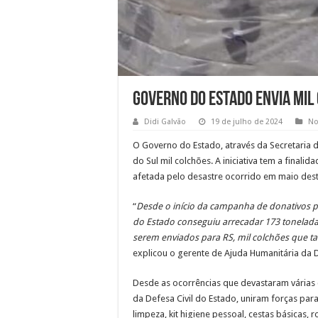
Governo do Estado envia mil 
Didi Galvão
19 de julho de 2024
No
O Governo do Estado, através da Secretaria d
do Sul mil colchões. A iniciativa tem a final
afetada pelo desastre ocorrido em maio dest
“
Desde o início da campanha de donativos pa
do Estado conseguiu arrecadar 173 tonelada
serem enviados para RS, mil colchões que t
explicou o gerente de Ajuda Humanitária da 
Desde as ocorrências que devastaram várias 
da Defesa Civil do Estado, uniram forças par
limpeza, kit higiene pessoal, cestas básicas,