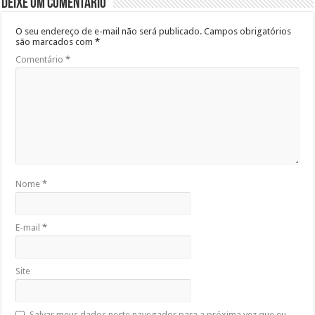
Deixe um comentário
O seu endereço de e-mail não será publicado.
Campos obrigatórios
são marcados com
*
Comentário
*
Nome
*
E-mail
*
Site
Salvar meus dados neste navegador para a próxima vez que eu