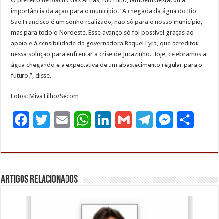
O prefeito de Riacho das Almas, Dió Filho, também destacou a
importância da ação para o município. “A chegada da água do Rio
São Francisco é um sonho realizado, não só para o nosso município,
mas para todo o Nordeste. Esse avanço só foi possível graças ao
apoio e à sensibilidade da governadora Raquel Lyra, que acreditou
nessa solução para enfrentar a crise de Jucazinho. Hoje, celebramos a
água chegando e a expectativa de um abastecimento regular para o
futuro.”, disse.
Fotos: Miva Filho/Secom
F
T
E
W
L
G
T
M
S
a
w
m
h
i
m
e
e
h
c
i
a
a
n
a
l
s
a
e
t
i
t
k
i
e
s
r
Artigos Relacionados
b
t
l
s
e
l
g
e
e
o
e
A
d
r
n