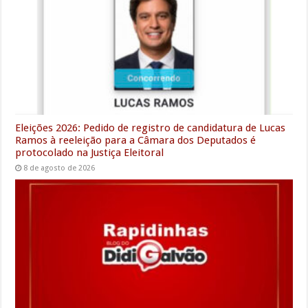
o
r
p
I
a
g
k
p
n
m
e
r
Eleições 2026: Pedido de registro de candidatura de Lucas
Ramos à reeleição para a Câmara dos Deputados é
protocolado na Justiça Eleitoral
8 de agosto de 2026