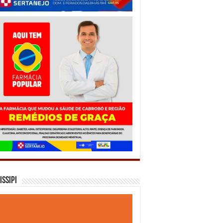
issipi