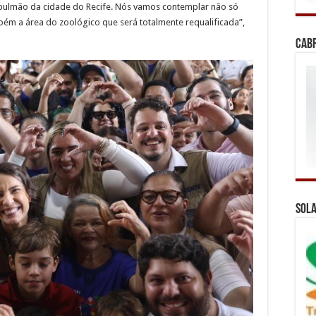
pulmão da cidade do Recife. Nós vamos contemplar não só
ém a área do zoológico que será totalmente requalificada”,
Cab
Sola