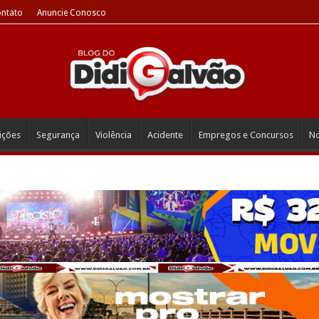
ntato
Anuncie Conosco
eições
Segurança
Violência
Acidente
Empregos e Concursos
No