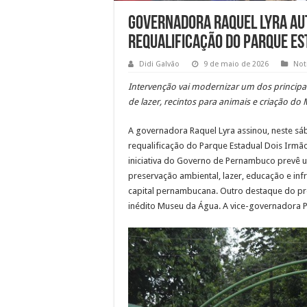
Governadora Raquel Lyra aut
requalificação do Parque Est
Didi Galvão
9 de maio de 2026
Not
Intervenção vai modernizar um dos princip
de lazer, recintos para animais e criação d
A governadora Raquel Lyra assinou, neste sáb
requalificação do Parque Estadual Dois Irmãos
iniciativa do Governo de Pernambuco prevê
preservação ambiental, lazer, educação e in
capital pernambucana. Outro destaque do pr
inédito Museu da Água. A vice-governadora 