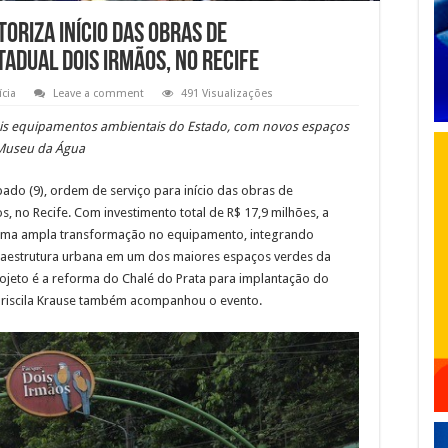
oriza início das obras de
adual Dois Irmãos, no Recife
ícia
Leave a comment
491 Visualizações
ais equipamentos ambientais do Estado, com novos espaços
o Museu da Água
ado (9), ordem de serviço para início das obras de
, no Recife. Com investimento total de R$ 17,9 milhões, a
 uma ampla transformação no equipamento, integrando
fraestrutura urbana em um dos maiores espaços verdes da
ojeto é a reforma do Chalé do Prata para implantação do
Priscila Krause também acompanhou o evento.