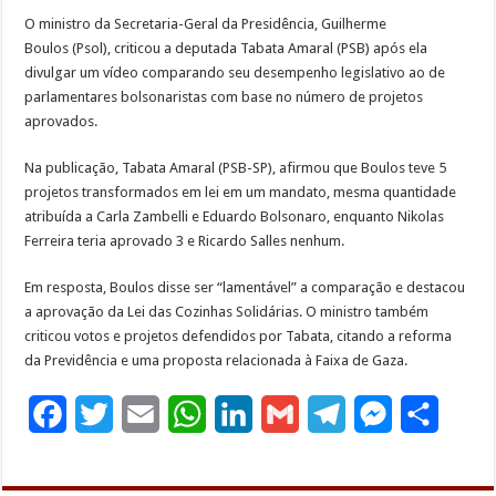
O ministro da Secretaria-Geral da Presidência, Guilherme
Boulos (Psol), criticou a deputada Tabata Amaral (PSB) após ela
divulgar um vídeo comparando seu desempenho legislativo ao de
parlamentares bolsonaristas com base no número de projetos
aprovados.
Na publicação, Tabata Amaral (PSB-SP), afirmou que Boulos teve 5
projetos transformados em lei em um mandato, mesma quantidade
atribuída a Carla Zambelli e Eduardo Bolsonaro, enquanto Nikolas
Ferreira teria aprovado 3 e Ricardo Salles nenhum.
Em resposta, Boulos disse ser “lamentável” a comparação e destacou
a aprovação da Lei das Cozinhas Solidárias. O ministro também
criticou votos e projetos defendidos por Tabata, citando a reforma
da Previdência e uma proposta relacionada à Faixa de Gaza.
F
T
E
W
L
G
T
M
S
a
w
m
h
i
m
e
e
h
c
i
a
a
n
a
l
s
a