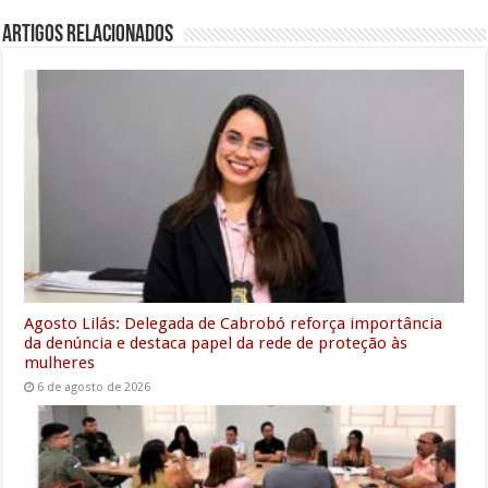
e
t
i
t
k
i
e
s
r
Artigos Relacionados
b
t
l
s
e
l
g
e
e
o
e
A
d
r
n
o
r
p
I
a
g
k
p
n
m
e
r
Agosto Lilás: Delegada de Cabrobó reforça importância
da denúncia e destaca papel da rede de proteção às
mulheres
6 de agosto de 2026