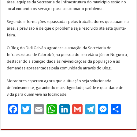
área, equipes da Secretaria de Infraestrutura do município estão no
local iniciando os serviços para solucionar o problema.
Segundo informações repassadas pelos trabalhadores que atuam na
área, a previsão é de que o problema seja resolvido até esta quinta-
feira.
O Blog do Didi Galvão agradece a atuação da Secretaria de
Infraestrutura de Cabrobó, na pessoa do secretário Júnior Nogueira,
destacando a atenção dada às reivindicações da população e às
demandas apresentadas pela comunidade através do Blog.
Moradores esperam agora que a situação seja solucionada
definitivamente, garantindo mais dignidade, saúde e qualidade de
vida para quem vive na localidade.
F
T
E
W
L
G
T
M
S
a
w
m
h
i
m
e
e
h
c
i
a
a
n
a
l
s
a