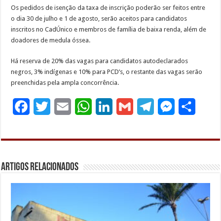
Os pedidos de isenção da taxa de inscrição poderão ser feitos entre
o dia 30 de julho e 1 de agosto, serão aceitos para candidatos
inscritos no CadÚnico e membros de família de baixa renda, além de
doadores de medula óssea.
Há reserva de 20% das vagas para candidatos autodeclarados
negros, 3% indígenas e 10% para PCD’s, o restante das vagas serão
preenchidas pela ampla concorrência.
F
T
E
W
L
G
T
M
S
a
w
m
h
i
m
e
e
h
c
i
a
a
n
a
l
s
a
e
t
i
t
k
i
e
s
r
Artigos Relacionados
b
t
l
s
e
l
g
e
e
o
e
A
d
r
n
o
r
p
I
a
g