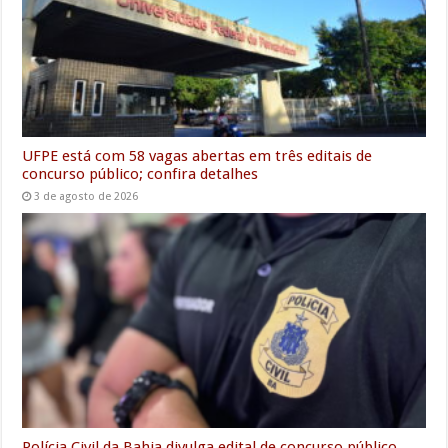
k
p
n
m
e
r
UFPE está com 58 vagas abertas em três editais de
concurso público; confira detalhes
3 de agosto de 2026
Polícia Civil da Bahia divulga edital de concurso público