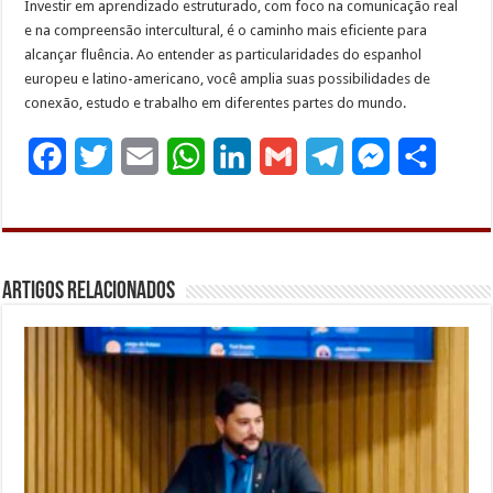
Investir em aprendizado estruturado, com foco na comunicação real
e na compreensão intercultural, é o caminho mais eficiente para
alcançar fluência. Ao entender as particularidades do espanhol
europeu e latino-americano, você amplia suas possibilidades de
conexão, estudo e trabalho em diferentes partes do mundo.
F
T
E
W
L
G
T
M
S
a
w
m
h
i
m
e
e
h
c
i
a
a
n
a
l
s
a
e
t
i
t
k
i
e
s
r
Artigos Relacionados
b
t
l
s
e
l
g
e
e
o
e
A
d
r
n
o
r
p
I
a
g
k
p
n
m
e
r