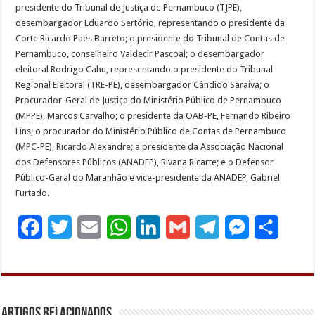
presidente do Tribunal de Justiça de Pernambuco (TJPE),
desembargador Eduardo Sertório, representando o presidente da
Corte Ricardo Paes Barreto; o presidente do Tribunal de Contas de
Pernambuco, conselheiro Valdecir Pascoal; o desembargador
eleitoral Rodrigo Cahu, representando o presidente do Tribunal
Regional Eleitoral (TRE-PE), desembargador Cândido Saraiva; o
Procurador-Geral de Justiça do Ministério Público de Pernambuco
(MPPE), Marcos Carvalho; o presidente da OAB-PE, Fernando Ribeiro
Lins; o procurador do Ministério Público de Contas de Pernambuco
(MPC-PE), Ricardo Alexandre; a presidente da Associação Nacional
dos Defensores Públicos (ANADEP), Rivana Ricarte; e o Defensor
Público-Geral do Maranhão e vice-presidente da ANADEP, Gabriel
Furtado.
F
T
E
W
L
G
T
M
S
a
w
m
h
i
m
e
e
h
c
i
a
a
n
a
l
s
a
e
t
i
t
k
i
e
s
r
Artigos Relacionados