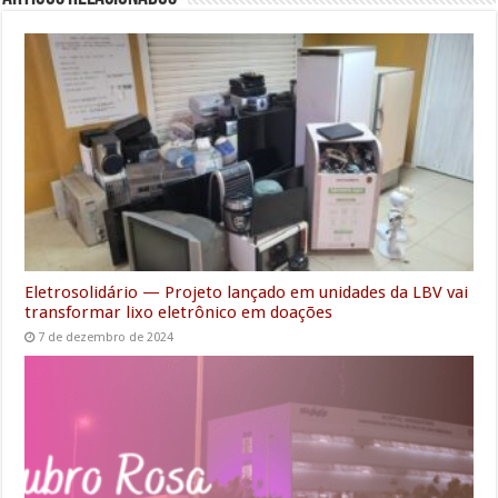
b
t
l
s
e
l
g
e
e
o
e
A
d
r
n
o
r
p
I
a
g
k
p
n
m
e
r
Eletrosolidário — Projeto lançado em unidades da LBV vai
transformar lixo eletrônico em doações
7 de dezembro de 2024