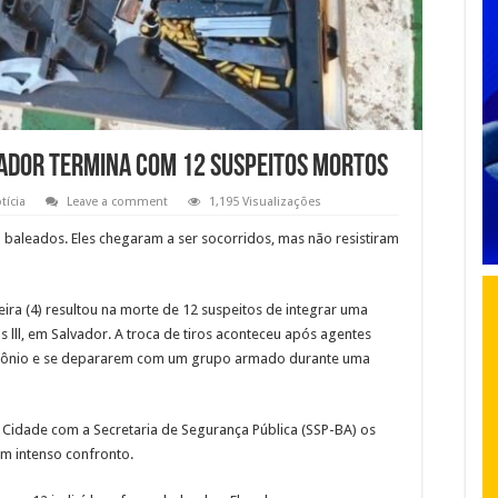
ador termina com 12 suspeitos mortos
tícia
Leave a comment
1,195 Visualizações
 baleados. Eles chegaram a ser socorridos, mas não resistiram
eira (4) resultou na morte de 12 suspeitos de integrar uma
 lll, em Salvador. A troca de tiros aconteceu após agentes
otônio e se depararem com um grupo armado durante uma
idade com a Secretaria de Segurança Pública (SSP-BA) os
m intenso confronto.