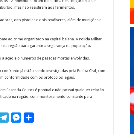
os os 12 indivíduos foram baleados. Eles chegaram a ser
búrbio, mas não resistiram aos ferimentos.
oras, oito pistolas e dois revólveres, além de munições e
te ao crime organizado na capital baiana. A Polícia Militar
as na região para garantir a segurança da população.
u a ação e o números de pessoas mortas envolvidas.
 confronto já estão sendo investigadas pela Polícia Civil, com
a, em conformidade com os protocolos legais.
 em Fazenda Coutos é pontual e não possui qualquer relação
ificado na região, com monitoramento constante para
T
M
S
m
e
e
h