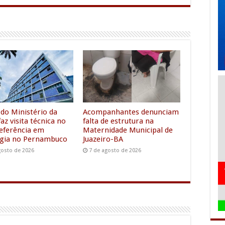
l
s
a
e
s
r
g
e
e
r
n
a
g
m
e
r
 do Ministério da
Acompanhantes denunciam
az visita técnica no
falta de estrutura na
referência em
Maternidade Municipal de
gia no Pernambuco
Juazeiro-BA
gosto de 2026
7 de agosto de 2026