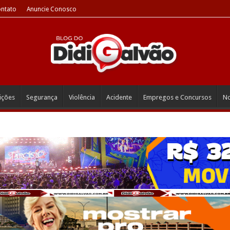
ntato
Anuncie Conosco
eições
Segurança
Violência
Acidente
Empregos e Concursos
No