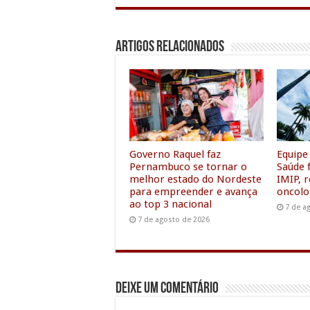
c
i
a
a
n
a
e
t
i
t
k
i
Artigos Relacionados
b
t
l
s
e
l
o
e
A
d
o
r
p
I
k
p
n
Governo Raquel faz
Equipe
Pernambuco se tornar o
Saúde f
melhor estado do Nordeste
IMIP, 
para empreender e avança
oncolo
ao top 3 nacional
7 de a
7 de agosto de 2026
Deixe um comentário