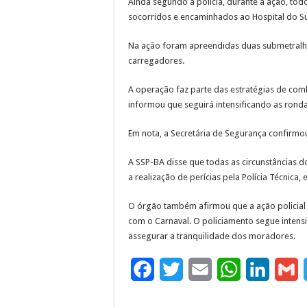
Ainda segundo a polícia, durante a ação, tod
socorridos e encaminhados ao Hospital do Su
Na ação foram apreendidas duas submetralhad
carregadores.
A operação faz parte das estratégias de comba
informou que seguirá intensificando as rond
Em nota, a Secretária de Segurança confirmo
A SSP-BA disse que todas as circunstâncias do
a realização de perícias pela Polícia Técnic
O órgão também afirmou que a ação policial
com o Carnaval. O policiamento segue intens
assegurar a tranquilidade dos moradores.
F
T
E
W
L
G
a
w
m
h
i